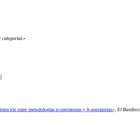
e categorial
.»
]
stinción entre metodologías α-operatorias y β-operatorias»,
El Basilisco