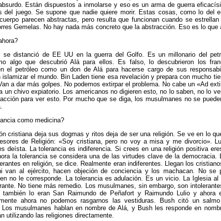
absurdo. Están dispuestos a inmolarse y eso es un arma de guerra eficacís
as del juego. Se supone que nadie quiere morir. Estas cosas, como lo del e
 cuerpo parecen abstractas, pero resulta que funcionan cuando se estrellan
orres Gemelas. No hay nada más concreto que la abstracción. Eso es lo que a
ahora?
se distanció de EE UU en la guerra del Golfo. Es un millonario del petr
mo algo que descubrió Alá para ellos. Es falso, lo descubrieron los fra
en el petróleo como un don de Alá para hacerse cargo de sus responsabi
 islamizar el mundo. Bin Laden tiene esa revelación y prepara con mucho ti
Van a dar más golpes. No podemos extirpar el problema. No cabe un «Ad ext
 un chivo expiatorio. Los americanos no digieren esto, no lo saben, no lo ve
acción para ver esto. Por mucho que se diga, los musulmanes no se pueden
.
rancia como medicina?
ión cristiana deja sus dogmas y ritos deja de ser una religión. Se ve en lo q
fesores de Religión: «Soy cristiana, pero no voy a misa y me divorcio». L
es deísta. La tolerancia es indiferencia. Si crees en una religión positiva ere
ora la tolerancia se considera una de las virtudes clave de la democracia
erantes en religión, se dice. Realmente eran indiferentes. Llegan los cristianos
i van al ejército, hacen objeción de conciencia y los machacan. No se 
en no le corresponde. La tolerancia es adulación. Es un vicio. La Iglesia al
rante. No tiene más remedio. Los musulmanes, sin embargo, son intolerante
 también lo eran San Raimundo de Peñafort y Raimundo Lulio y ahora e
almente ahora no podemos rasgarnos las vestiduras. Bush citó un salmo
 Los musulmanes hablan en nombre de Alá, y Bush les responde en nomb
n utilizando las religiones directamente.