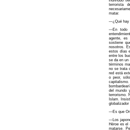
individuo t
terrorista 
necesariame
matar.
—¿Qué hay f
—En todo e
entendimien
agente, es 
sostiene qu
nosotros. E
estos días 
entre los b
se da en un 
términos mat
no se trata 
red está ext
o peor, sól
capitalism
bombardearí
del mundo y
terrorismo.
Islam. Insis
globalizador
—Es que Ori
—Los japones
Héroe es el 
matarse. Pe