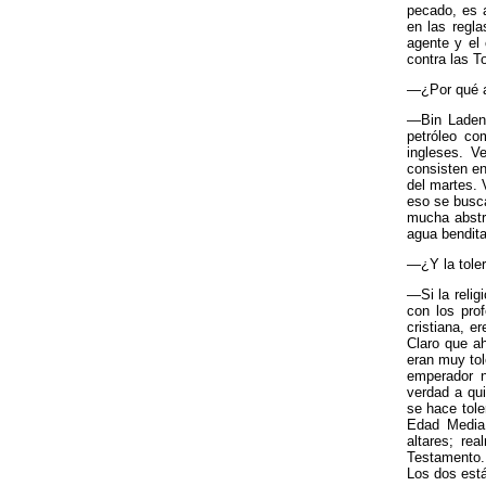
pecado, es 
en las regl
agente y el
contra las T
—¿Por qué 
—Bin Laden 
petróleo co
ingleses. V
consisten en
del martes. 
eso se busca
mucha abstr
agua bendita
—¿Y la tole
—Si la relig
con los pro
cristiana, er
Claro que ah
eran muy tol
emperador n
verdad a qui
se hace tole
Edad Media
altares; re
Testamento.
Los dos está