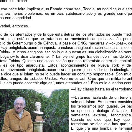
ten los talibán.
 eso hace falta implicar a un Estado como sea. Todo el mundo dice que será
lantea menos problemas, es un país subdesarrollado y es grande como pa
as con comodidad.
edad, entonces.
 de los atentados y de lo que está detrás de los atentados se puede med
i juicio, está en que se trataría de un movimiento antiglobalización, per
 lo de Gotemburgo o de Génova, a base de ONG, macarras y «okupas», de
 Hay antiglobalización anarquista e incluso antiglobalización capitalista, co
Tobin». Muchos antiglobalización lo que buscan es una globalización en senti
 Lugano» lo dice claramente. Y también el grupo francés, con más de 200
«tasa Tobin». Quieren una globalización que sea reformista dentro del capital
ión es de tipo anarquista. Estos acontecimientos de Nueva York y de
un movimiento antiglobalización o si se quiere globalizador de la ideología 
Se dice que al Islam no se lo puede hacer en conjunto responsable. Son mu
llos, amigos de Estados Unidos. Pero no es así. Creo que un militante anti
l Islam puede concebir algo así, unos atentados así. Ésa es la cuestión centr
—Hay clases hasta en el terrorismo
—Estamos hablando de un terrori
sale del Islam. Es un error conside
los terrorismos son iguales. Se pa
se oponen al diálogo. A la paz.
semejanza externa, fenoménica
Cuando se dice que hay que e
terrorismo se dice que hay que ir 
El que tira una bomba, el terrorist