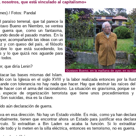
, nosotros, que está vinculado al capitalismo»
nes) / Fotos: Pandal
l paraíso terrenal, que tal parece la
tavo Bueno en Niembro, se ventea
e guerra que, como un fantasma,
mundo desde el pasado martes. En la
yer, acompañando las ideas con un
z y con queso del país, el filósofo
sobre lo que está sucediendo, los
s y lo que quizá nos aguarde para
 todos.
, que diría Lenin?
Gustavo Bueno, en la mañana de ayer, en su ca
acar las bases mismas del Islam.
 con la Iglesia en el siglo XVIII y la labor realizada entonces por la Ilus
ande con tolerancia no hay nada que hacer. Hay que destruir las raíces de
e hacer con el arma del racionalismo. La situación es gravísima, porque s
a especie de organización terrorista que tiene unos procedimientos y
 Son suicidas, ésa es la clave.
do aún declaración de guerra.
a en esa dirección. No hay un Estado visible. Es más, como ya han declara
balmente, tienen que encontrar ahora un Estado para justificar esa declar
írculo. Si extraditan a Bin Laden se acaba la función. Si lo extradita
de todo y lo meten en la silla eléctrica, entonces es terrorismo, no es guerra.