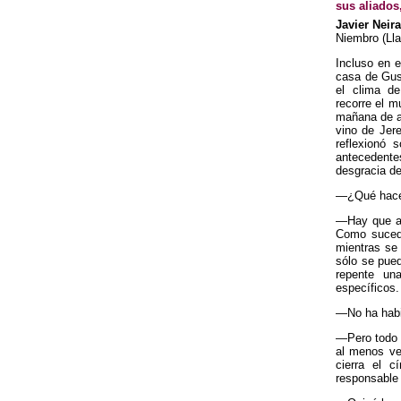
sus aliados
Javier Neira
Niembro (Lla
Incluso en e
casa de Gus
el clima d
recorre el 
mañana de a
vino de Jere
reflexionó 
antecedente
desgracia de
—¿Qué hacer
—Hay que at
Como sucedió
mientras se 
sólo se pued
repente un
específicos.
—No ha habi
—Pero todo v
al menos ver
cierra el c
responsable 