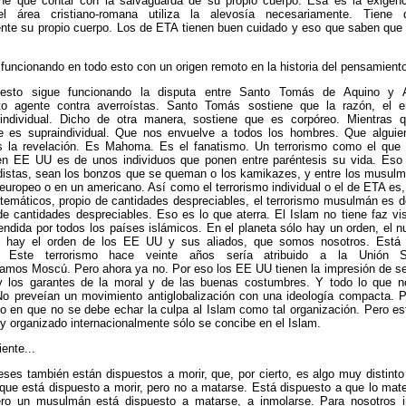
iene que contar con la salvaguarda de su propio cuerpo. Ésa es la exigenc
del área cristiano-romana utiliza la alevosía necesariamente. Tiene
nte su propio cuerpo. Los de ETA tienen buen cuidado y eso que saben que 
uncionando en todo esto con un origen remoto en la historia del pensamient
sto sigue funcionando la disputa entre Santo Tomás de Aquino y A
to agente contra averroístas. Santo Tomás sostiene que la razón, el e
individual. Dicho de otra manera, sostiene que es corpóreo. Mientras 
e es supraindividual. Que nos envuelve a todos los hombres. Que alguie
s la revelación. Es Mahoma. Es el fanatismo. Un terrorismo como el que
en EE UU es de unos individuos que ponen entre paréntesis su vida. Eso
udistas, sean los bonzos que se queman o los kamikazes, y entre los musul
europeo o en un americano. Así como el terrorismo individual o el de ETA es
emáticos, propio de cantidades despreciables, el terrorismo musulmán es d
de cantidades despreciables. Eso es lo que aterra. El Islam no tiene faz vis
endida por todos los países islámicos. En el planeta sólo hay un orden, el n
o hay el orden de los EE UU y sus aliados, que somos nosotros. Está 
o. Este terrorismo hace veinte años sería atribuido a la Unión S
amos Moscú. Pero ahora ya no. Por eso los EE UU tienen la impresión de se
 los garantes de la moral y de las buenas costumbres. Y todo lo que 
 No preveían un movimiento antiglobalización con una ideología compacta. P
to en que no se debe echar la culpa al Islam como tal organización. Pero es
 y organizado internacionalmente sólo se concibe en el Islam.
ente...
es también están dispuestos a morir, que, por cierto, es algo muy distinto
que está dispuesto a morir, pero no a matarse. Está dispuesto a que lo mat
ro un musulmán está dispuesto a matarse, a inmolarse. Para nosotros 