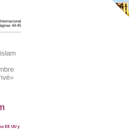
Internacional
áginas 44-45
 islam
mbre
ahvé»
am
los EE UU y