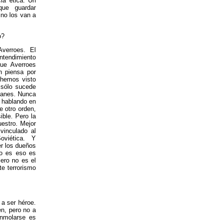
ia ética. Un
 que guardar
no los van a
o?
verroes. El
ntendimiento
que Averroes
n piensa por
 hemos visto
 sólo sucede
manes. Nunca
, hablando en
e otro orden,
ible. Pero la
uestro. Mejor
vinculado al
oviética. Y
r los dueños
no es eso es
ero no es el
te terrorismo
 a ser héroe.
en, pero no a
inmolarse es