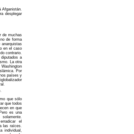
 Afganistán.
ra desplegar
ir de muchas
o no de forma
 anarquistas
mo en el caso
do contrario.
 diputados a
ismo. La otra
 Washington
islámica. Por
chos países y
globalizador
al.
.
smo que sólo
rar que todos
recen en que
 Pero es una
 solamente.
rradicar el
a las raíces.
a individual,