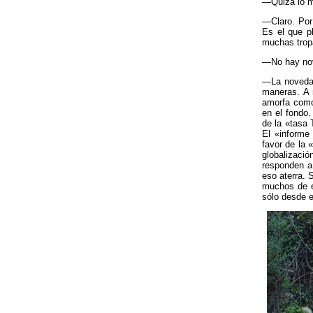
—Quizá lo ma
—Claro. Por
Es el que p
muchas trop
—No hay nov
—La novedad
maneras. A m
amorfa como
en el fondo.
de la «tasa 
El «informe
favor de la 
globalizac
responden a 
eso aterra. 
muchos de e
sólo desde e