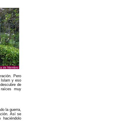
sa de Niembro
tración. Pero
l Islam y eso
e descubre de
 raíces muy
do la guerra,
ación. Así se
n haciéndolo