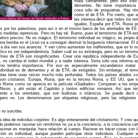
mata ciertamente, pero eso sólo
dementes. No tiene importancia 
cosa sólo de psiquiatras. Hay otro
como el de ETA. Por cierto, que a
na réplica del busto de Apolo atribuido a Fidias
les interesa decir que todos los te
iguales, España por ETA, Rusia p
os por los palestinos, para así ir en el mismo barco de los atentados de E
s medidas represivas. Pero no hay tal. Bueno, pues el terrorismo de ETA est
etivo preciso. No es mágico. El terrorismo individual es mágico, es propio 
una bomba en el Liceo va a conseguir destruir la burguesía internacional. El
 a día ven sus avances. Y ven cómo aumentan los indiferentes, que es lo má
lítico es ser independentista. Saben cuál es su estrategia, pero es un terrori
fines de ETA son insignificantes. Crear una república independiente de E
s, no cambia el orden mundial y a nadie interesa. Sería sólo una reforma ad
no tendría importancia. Por eso es especialmente escandaloso matar 
individual es de dementes y el de ETA, de estúpidos. Sin embargo, el terro
las tiene unas raíces mucho más profundas. Todos los países aliados 
son cristianos. Europa, Rusia, que es la tercera Roma, y EE UU, que
e Roma como se aprecia en la película «Gladiador». Comparan a los emp
ixon, y ahí están el Capitolio y tantos edificios romanos. Así que t
frente a los orientales, que son budistas o islámicos. Se puede decir
 pero no. Los denominamos por etiquetas religiosas, pero las religiones 
 no suicidas.
 idea de individuo corpóreo. Es algo enteramente del cristianismo. Y creo qu
No podemos razonar sin remitirnos no ya a la conciencia, a la conciencia car
Razonar es manipular, hace relación al cuerpo. Razonar es hacer cosas con 
ción es individual, aunque pueden participar otros individuos. Cualquier 