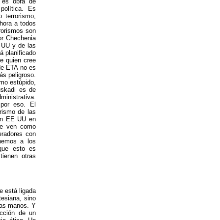
 es obra de
política. Es
 terrorismo,
hora a todos
rrorismos son
or Chechenia
E UU y de las
á planificado
de quien cree
 de ETA no es
s peligroso.
smo estúpido,
uskadi es de
ministrativa.
por eso. El
rismo de las
con EE UU en
 se ven como
eradores con
enemos a los
 que esto es
tienen otras
e está ligada
tesiana, sino
las manos. Y
acción de un