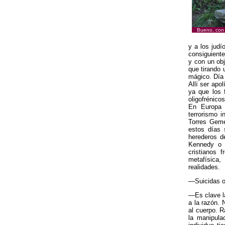
Bueno, con u
y a los judí
consiguiente
y con un obj
que tirando 
mágico. Día
Allí ser apo
ya que los 
oligofrénico
En Europa 
terrorismo 
Torres Geme
estos días 
herederos d
Kennedy o N
cristianos 
metafísica,
realidades.
—Suicidas o
—Es clave la
a la razón. 
al cuerpo. 
la manipula