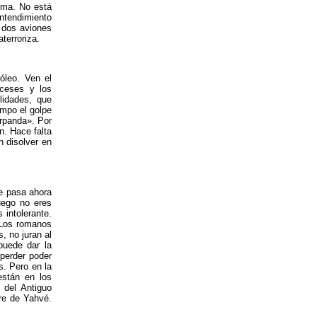
ima. No está
ntendimiento
 dos aviones
terroriza.
óleo. Ven el
nceses y los
lidades, que
empo el golpe
irpanda». Por
n. Hace falta
 disolver en
ue pasa ahora
uego no eres
s intolerante.
. Los romanos
, no juran al
puede dar la
 perder poder
s. Pero en la
stán en los
 del Antiguo
re de Yahvé.