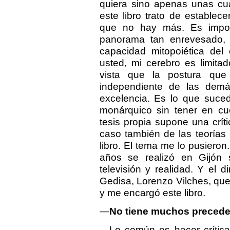
quiera sino apenas unas cu
este libro trato de establece
que no hay más. Es impor
panorama tan enrevesado, h
capacidad mitopoiética del
usted, mi cerebro es limit
vista que la postura que
independiente de las demás
excelencia. Es lo que suce
monárquico sin tener en cue
tesis propia supone una crít
caso también de las teorías s
libro. El tema me lo pusiero
años se realizó en Gijón 
televisión y realidad. Y el d
Gedisa, Lorenzo Vilches, que
y me encargó este libro.
—
No tiene muchos precede
—Lo común es hacer crítica 