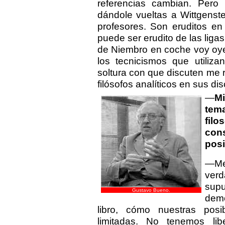
referencias cambian. Pero 
dándole vueltas a Wittgenste
profesores. Son eruditos en
puede ser erudito de las liga
de Niembro en coche voy oyend
los tecnicismos que utiliza
soltura con que discuten me 
filósofos analíticos en sus di
—
Mi
tem
fil
con
posi
—Me
verd
supu
Gustavo Bueno.
demo
libro, cómo nuestras pos
limitadas. No tenemos lib