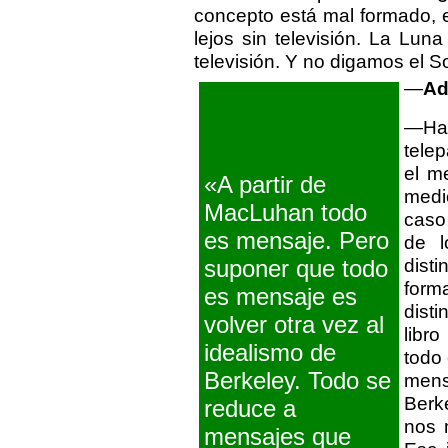
concepto está mal formado, 
lejos sin televisión. La Lun
televisión. Y no digamos el So
—
Ad
—Hay
tele
el m
«A partir de
medi
MacLuhan todo
caso
es mensaje. Pero
de l
disti
suponer que todo
form
es mensaje es
disti
volver otra vez al
libr
idealismo de
todo
Berkeley. Todo se
mens
Berk
reduce a
nos 
mensajes que