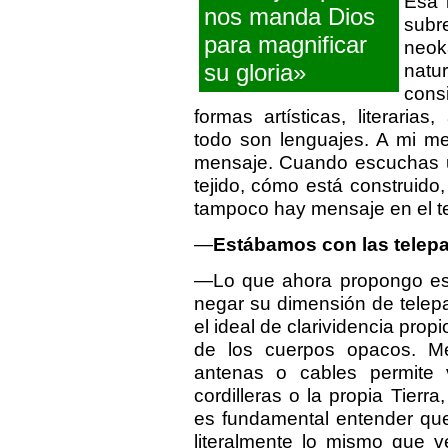
Esa 
nos manda Dios
subr
para magnificar
neok
su gloria»
natu
cons
formas artísticas, literarias
todo son lenguajes. A mi m
mensaje. Cuando escuchas u
tejido, cómo está construid
tampoco hay mensaje en el t
—
Estábamos con las telepa
—Lo que ahora propongo es q
negar su dimensión de telepan
el ideal de clarividencia prop
de los cuerpos opacos. Me
antenas o cables permite 
cordilleras o la propia Tierr
es fundamental entender que 
literalmente lo mismo que v