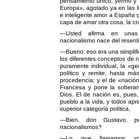
pensamiento único, yermo y v
Europa», agotado ya en las l
e inteligente amor a España 
capa de amar otra cosa, la cru
—Usted afirma en unas 
nacionalismo nace del resent
—Bueno, eso era una simplific
los diferentes conceptos de n
puramente individual, la «g
político y remite, hasta má
procedencia; y el de «nación
Francesa y pone la soberaní
Dios. El de nación es, pues,
pueblo a la vida, y todos apr
superior categoría política.
—Bien, don Gustavo, p
nacionalismos?
—Lo que llamamos «nac