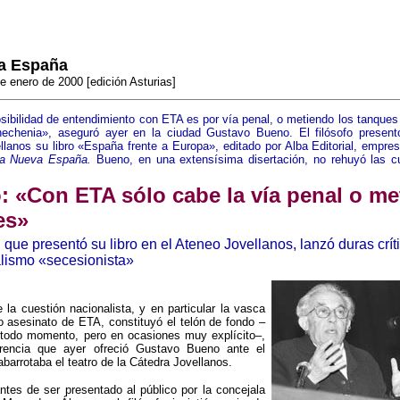
a España
e enero de 2000 [edición Asturias]
sibilidad de entendimiento con ETA es por vía penal, o metiendo los tanques 
chenia», aseguró ayer en la ciudad Gustavo Bueno. El filósofo present
lanos su libro «España frente a Europa», editado por Alba Editorial, empr
a Nueva España.
Bueno, en una extensísima disertación, no rehuyó las c
 «Con ETA sólo cabe la vía penal o met
es»
o, que presentó su libro en el Ateneo Jovellanos, lanzó duras crít
alismo «secesionista»
 la cuestión nacionalista, y en particular la vasca
mo asesinato de ETA, constituyó el telón de fondo –
n todo momento, pero en ocasiones muy explícito–,
rencia que ayer ofreció Gustavo Bueno ante el
abarrotaba el teatro de la Cátedra Jovellanos.
tes de ser presentado al público por la concejala