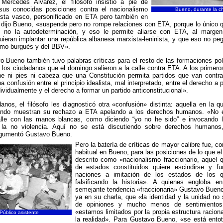
 Mercedes Álvarez, el filósofo insistió a pie de
sus conocidas posiciones contra el nacionalismo
Bueno, durante la ch
ista vasco, personificado en ETA pero también en
 dijo Bueno, «suspende pero no rompe relaciones con ETA, porque lo único q
, no la autodeterminación, y eso le permite aliarse con ETA, al marge
uieran implantar una república albanesa marxista-leninista, y que eso no p
ismo burgués y del BBV».
 Bueno también tuvo palabras críticas para el resto de las formaciones pol
 los ciudadanos que el domingo salieron a la calle contra ETA. A los primero
ne ni pies ni cabeza que una Constitución permita partidos que van contra 
a confusión entre el principio idealista, mal interpretado, entre el derecho a 
dividualmente y el derecho a formar un partido anticonstitucional».
anos, el filósofo les diagnosticó otra «confusión» distinta: aquella en la q
ando muestran su rechazo a ETA apelando a los derechos humanos. «No e
calle con las manos blancas, como diciendo “yo no he sido” e invocando 
la no violencia. Aquí no se está discutiendo sobre derechos humanos,
gumentó Gustavo Bueno.
Pero la batería de críticas de mayor calibre fue, c
habitual en Bueno, para las posiciones de lo que e
descrito como «nacionalismo fraccionario, aquel 
de estados constituidos quiere escindirse y f
naciones a imitación de los estados de los q
falsificando la historia». A quienes engloba e
semejante tendencia «fraccionaria» Gustavo Bueno
ya en su charla, que «la identidad y la unidad no
de opiniones y mucho menos de sentimientos
«estamos limitados por la propia estructura raciona
Público asistente
la realidad». Para Gustavo Bueno, «se está entot