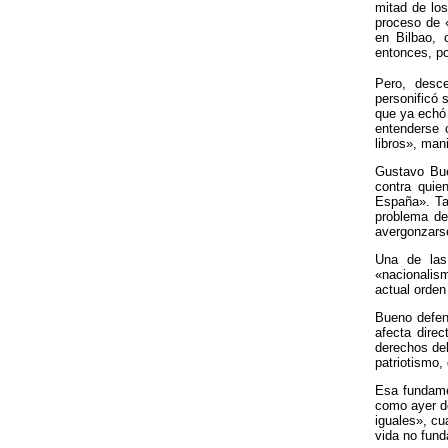
mitad de lo
proceso de 
en Bilbao, 
entonces, po
Pero, desce
personificó 
que ya echó
entenderse 
libros», mani
Gustavo Bue
contra qui
España». Ta
problema de
avergonzars
Una de las
«nacionalism
actual orden
Bueno defen
afecta dire
derechos del
patriotismo,
Esa fundame
como ayer d
iguales», cu
vida no fund