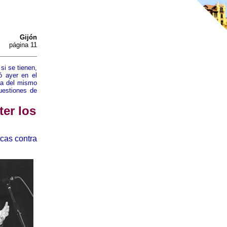
Gijón
página 11
si se tienen,
ó ayer en el
esa del mismo
uestiones de
er los
icas contra