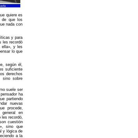
arla
ue quiere es
n de que los
egue nada con
íticas y para
s les recordó
ella», y les
pensar lo que
ue, según él,
s suficiente
los derechos
 sino sobre
omo suele ser
l pensador ha
que partiendo
undar nuevas
ue procede,
n general en
 les recordó,
 son cuestión
», sino que
l y lógica de
eciendo a la