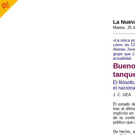
La Nuev
Martes, 25 d
«La única po
como en Che
Ateneo Jovel
grupo que
L
actualidad.
Bueno:
tanqu
El filósof
el nacion
J. C. GEA
El estado de
tras el últi
implícito e
de la confe
público que 
De hecho, an