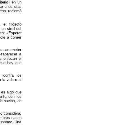
terio» en un
ce unos días
ueno reclamó
 el filósofo
 un símil del
co: «Esperar
dole a comer
ra arremeter
saparecer a
, enfocan el
 que hay que
 contra los
 la vida o al
 es algo que
onfunden los
de nación, de
o considera,
ombres nacen
 supremo. Una