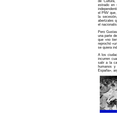
de Cultura,
estrado en 
independent
el PNV que,
la secesión
abertzales q
el nacional
Pero Gustavo
una parte de
que «no tie
reprochó «un
se quiera in
A los ciudad
incurren cu
salir a la 
humanos y 
España», ar