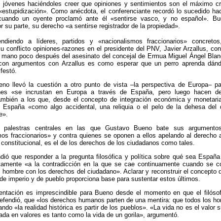
s jóvenes haciéndoles creer que opiniones y sentimientos son el máximo cri
«estupidización». Como anécdota, el conferenciante recordó lo sucedido ha
cuando un oyente proclamó ante él «sentirse vasco, y no español». B
r su parte, su derecho «a sentirse registrador de la propiedad».
ndiendo a líderes, partidos y «nacionalismos fraccionarios» concretos,
su conflicto opiniones-razones en el presidente del PNV, Javier Arzallus, con
 mano poco después del asesinato del concejal de Ermua Miguel Ángel Blan
con argumentos con Arzallus es como esperar que un perro aprenda dán
festó.
no llevó la cuestión a otro punto de vista –la perspectiva de Europa– pa
enes «se incrustan en Europa a través de España, pero luego hacen de
mbién a los que, desde el concepto de integración económica y monetaria
 España «como algo accidental, una reliquia o el pelo de la dehesa del
e».
 palestras centrales en las que Gustavo Bueno bate sus argumentos
os fraccionarios» y contra quienes se oponen a ellos apelando al derecho a
 constitucional, es el de los derechos de los ciudadanos como tales.
dió que responder a la pregunta filosófica y política sobre qué sea España
ctamente «a la contradicción en la que se cae continuamente cuando se c
 hombre con los derechos del ciudadano». Aclarar y reconstruir el concepto 
 de imperio y de pueblo proporciona base para sustentar estos últimos.
ntación es imprescindible para Bueno desde el momento en que el filósof
efendió, que «los derechos humanos parten de una mentira: que todos los h
ando «la realidad histórica es partir de los pueblos». «La vida no es el valor
ada en valores es tanto como la vida de un gorila», argumentó.