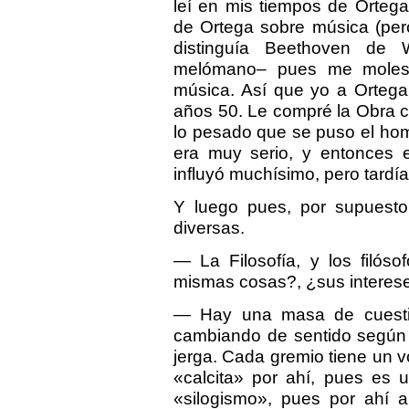
leí en mis tiempos de Orteg
de Ortega sobre música (per
distinguía Beethoven de
melómano– pues me molest
música. Así que yo a Ortega 
años 50. Le compré la Obra co
lo pesado que se puso el homb
era muy serio, y entonces e
influyó muchísimo, pero tardí
Y luego pues, por supuesto,
diversas.
— La Filosofía, y los filós
mismas cosas?, ¿sus interes
— Hay una masa de cuesti
cambiando de sentido según la
jerga. Cada gremio tiene un vo
«calcita» por ahí, pues es 
«silogismo», pues por ahí a