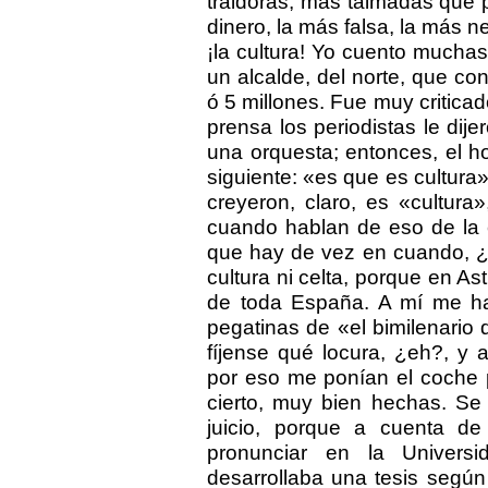
traidoras, más taimadas que
dinero, la más falsa, la más n
¡la cultura! Yo cuento muchas
un alcalde, del norte, que co
ó 5 millones. Fue muy criticad
prensa los periodistas le dij
una orquesta; entonces, el ho
siguiente: «es que es cultura»
creyeron, claro, es «cultur
cuando hablan de eso de la c
que hay de vez en cuando, ¿v
cultura ni celta, porque en A
de toda España. A mí me h
pegatinas de «el bimilenario 
fíjense qué locura, ¿eh?, y
por eso me ponían el coche 
cierto, muy bien hechas. Se 
juicio, porque a cuenta d
pronunciar en la Univers
desarrollaba una tesis según 