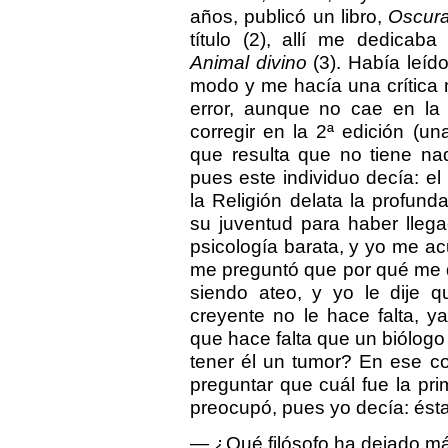
años, publicó un libro,
Oscura.
título (2), allí me dedicab
Animal divino
(3). Había leído
modo y me hacía una crítica
error, aunque no cae en la 
corregir en la 2ª edición (
que resulta que no tiene na
pues este individuo decía: el
la Religión delata la profunda
su juventud para haber llega
psicología barata, y yo me a
me preguntó que por qué me de
siendo ateo, y yo le dije q
creyente no le hace falta, y
que hace falta que un biólogo
tener él un tumor? En ese con
preguntar que cuál fue la pr
preocupó, pues yo decía: ésta
— ¿Qué filósofo ha dejado má