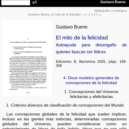
Bibliografía cronológica
Gustavo Bueno,
El mito de la felicidad
·
α
1
2
3
4
5
ω
Gustavo Bueno
El mito de la felicidad
Autoayuda para desengaño de
quienes buscan ser felices
Ediciones B, Barcelona 2005, págs. 189-
308.
4. Doce modelos generales de
concepciones de la felicidad
1. Concepciones del Universo
felicitarias y afelicitarias
1.
Criterios diversos de clasificación de concepciones del Mundo
Las concepciones globales de la felicidad que suelen implicar,
incluso en las gentes más indoctas, determinadas concepciones
globales del Universo, pueden considerarse como un
entretejimiento de Ideas de toda índole; Ideas que no son sólo