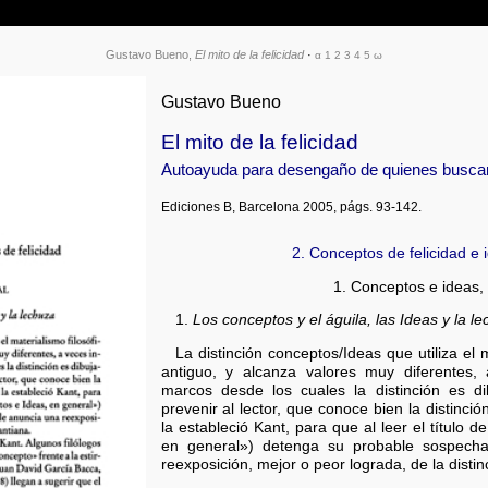
Gustavo Bueno,
El mito de la felicidad
·
α
1
2
3
4
5
ω
Gustavo Bueno
El mito de la felicidad
Autoayuda para desengaño de quienes buscan 
Ediciones B, Barcelona 2005, págs. 93-142.
2. Conceptos de felicidad e 
1. Conceptos e ideas,
1.
Los conceptos y el águila, las Ideas y la l
La distinción conceptos/Ideas que utiliza el 
antiguo, y alcanza valores muy diferentes,
marcos desde los cuales la distinción es d
prevenir al lector, que conoce bien la distinci
la estableció Kant, para que al leer el título 
en general») detenga su probable sospech
reexposición, mejor o peor lograda, de la distin