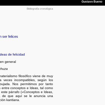
Bibliografía cronológica
ser felices
ideas de felicidad
 en general
echuza
materialismo filosófico viene de muy
 a veces incompatibles, según los
ibujada. Nos permitimos por tanto
ón entre conceptos e Ideas, tal como
de este párrafo («Conceptos e Ideas,
a de que aquí se le anuncia una
ción kantiana.