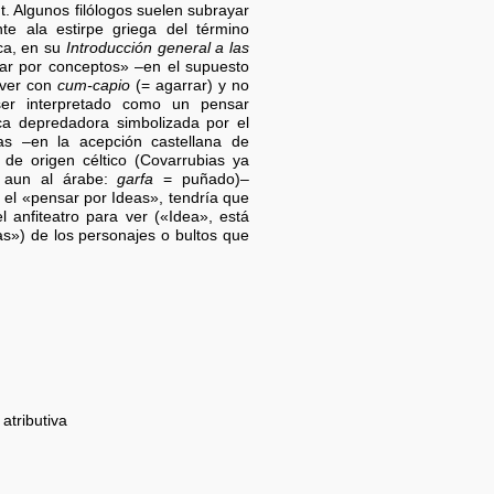
nt. Algunos filólogos suelen subrayar
nte ala estirpe griega del término
ca, en su
Introducción general a las
ar por conceptos» –en el supuesto
 ver con
cum-capio
(= agarrar) y no
er interpretado como un pensar
ica depredadora simbolizada por el
as –en la acepción castellana de
 de origen céltico (Covarrubias ya
y aun al árabe:
garfa
= puñado)–
 el «pensar por Ideas», tendría que
l anfiteatro para ver («Idea», está
as») de los personajes o bultos que
 atributiva