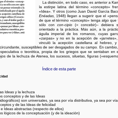
La distinción, en todo caso, es anterior a Ka
la estirpe latina del término «concepto» fre
«Idea». Y otros (como Juan David García Bac
Enéadas,
1948) llegan a sugerir que el «pens
de que el término «concepto» tenga algo que
sólo con
con-cipio
(= concebir)– debiera s
orientado a la práctica. Más aún, a la práct
águila imperial de los romanos, cuyas garr
«zarpas» y no en la acepción de «jarretes»,
vinculó la acepción castellana al hebreo, 
circundante, susceptibles de ser desgajados de su campo. En cambio,
especulativa o teorética, propia de los griegos que se sentaban en e
 ojos de la lechuza de Atenea, los sucesos, siluetas, figuras («esquem
Índice de esta parte
icidad
las Ideas y la lechuza
os conceptos y de las Ideas
diográficos) son universales, ya sea por vía distributiva, ya sea por vía
ceptos y de las Ideas de felicidad
e Ideas abstractas (respecto de ellos)
os lógicos de la conceptuación (y de la ideación)