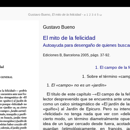
Gustavo Bueno,
El mito de la felicidad
·
α
1
2
3
4
5
ω
Gustavo Bueno
El mito de la felicidad
Autoayuda para desengaño de quienes buscan 
Ediciones B, Barcelona 2005, págs. 37-92.
1. El campo de la f
1. Sobre el término «cam
1.
El «campo» no es un «jardín»
El título de este capítulo –«El campo de la f
lector desprevenido que se encuentra ante una 
como un calco sintagmático de «El jardín de la
«guiño») al Jardín de Epicuro. Pero su inte
«felicidad» no tenga nada que ver con «deli
cierto modo, un término diametralmente opu
idea de un lugar cercado desde fuera, acotado,
guardan (etimológicamente, en francés,
j