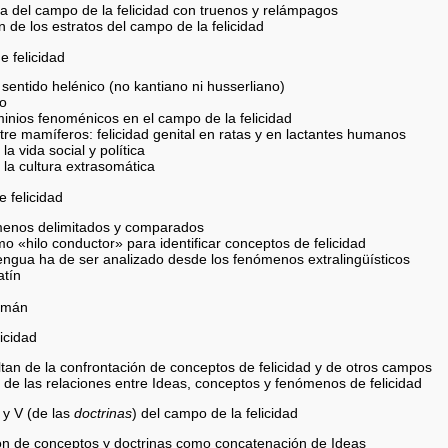
afía del campo de la felicidad con truenos y relámpagos
 de los estratos del campo de la felicidad
e felicidad
entido helénico (no kantiano ni husserliano)
no
inios fenoménicos en el campo de la felicidad
re mamíferos: felicidad genital en ratas y en lactantes humanos
a vida social y política
la cultura extrasomática
 felicidad
enos delimitados y comparados
o «hilo conductor» para identificar conceptos de felicidad
a lengua ha de ser analizado desde los fenómenos extralingüísticos
atín
lemán
icidad
ultan de la confrontación de conceptos de felicidad y de otros campos
is de las relaciones entre Ideas, conceptos y fenómenos de felicidad
 y V (de las
doctrinas
) del campo de la felicidad
n de conceptos y doctrinas como concatenación de Ideas