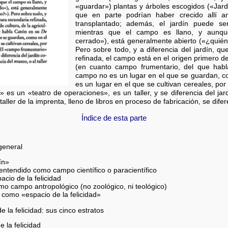
«guardar») plantas y árboles escogidos («Jard
que en parte podrían haber crecido allí 
transplantado; además, el jardín puede ser
mientras que el campo es llano, y aunq
cerrado»), está generalmente abierto («¿quié
Pero sobre todo, y a diferencia del jardín, qu
refinada, el campo está en el origen primero de 
(en cuanto campo frumentario, del que ha
campo no es un lugar en el que se guardan, co
es un lugar en el que se cultivan cereales, po
es un «teatro de operaciones», es un taller, y se diferencia del jard
taller de la imprenta, lleno de libros en proceso de fabricación, se difer
Índice de esta parte
general
ín»
 entendido como campo científico o paracientífico
acio de la felicidad
omo campo antropológico (no zoológico, ni teológico)
 como «espacio de la felicidad»
 la felicidad: sus cinco estratos
 la felicidad