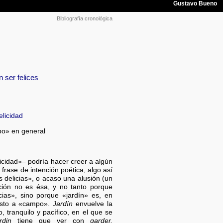
Bibliografía cronológica
ser felices
elicidad
po» en general
elicidad»– podría hacer creer a algún
frase de intención poética, algo así
s delicias», o acaso una alusión (un
nción no es ésa, y no tanto porque
cias», sino porque «jardín» es, en
esto a «campo».
Jardín
envuelve la
 tranquilo y pacífico, en el que se
ardin
tiene que ver con
garder,