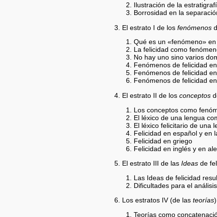
Ilustración de la estratigr
Borrosidad en la separación
3. El estrato I de los
fenómenos
d
Qué es un «fenómeno» en s
La felicidad como fenóme
No hay uno sino varios dom
Fenómenos de felicidad ent
Fenómenos de felicidad en l
Fenómenos de felicidad en 
4. El estrato II de los
conceptos
de
Los conceptos como fenóm
El léxico de una lengua com
El léxico felicitario de un
Felicidad en español y en l
Felicidad en griego
Felicidad en inglés y en a
5. El estrato III de las
Ideas
de fel
Las Ideas de felicidad res
Dificultades para el anális
6. Los estratos IV (de las
teorías
)
Teorías como concatenació