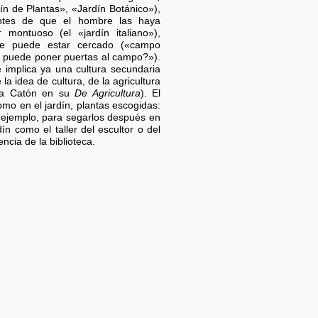
ín de Plantas», «Jardín Botánico»),
antes de que el hombre las haya
 montuoso (el «jardín italiano»),
ue puede estar cercado («campo
n puede poner puertas al campo?»).
e implica ya una cultura secundaria
la idea de cultura, de la agricultura
bla Catón en su
De Agricultura
). El
mo en el jardín, plantas escogidas:
r ejemplo, para segarlos después en
ín como el taller del escultor o del
encia de la biblioteca.