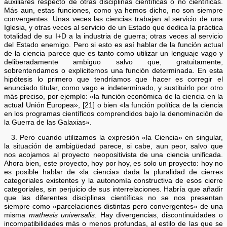
auxiliares respecto de otras disciplinas científicas o no científicas.
Más aun, estas funciones, como ya hemos dicho, no son siempre
convergentes. Unas veces las ciencias trabajan al servicio de una
Iglesia, y otras veces al servicio de un Estado que dedica la práctica
totalidad de su I+D a la industria de guerra; otras veces al servicio
del Estado enemigo. Pero si esto es así hablar de la función actual
de la ciencia parece que es tanto como utilizar un lenguaje vago y
deliberadamente ambiguo salvo que, gratuitamente,
sobrentendamos o explicitemos una función determinada. En esta
hipótesis lo primero que tendríamos que hacer es corregir el
enunciado titular, como vago e indeterminado, y sustituirlo por otro
más preciso, por ejemplo: «la función económica de la ciencia en la
actual Unión Europea», [21] o bien «la función política de la ciencia
en los programas científicos comprendidos bajo la denominación de
la Guerra de las Galaxias».
3. Pero cuando utilizamos la expresión «la Ciencia» en singular,
la situación de ambigüedad parece, si cabe, aun peor, salvo que
nos acojamos al proyecto neopositivista de una ciencia unificada.
Ahora bien, este proyecto, hoy por hoy, es solo un proyecto: hoy no
es posible hablar de «la ciencia» dada la pluralidad de cierres
categoriales existentes y la autonomía constructiva de esos cierre
categoriales, sin perjuicio de sus interrelaciones. Habría que añadir
que las diferentes disciplinas científicas no se nos presentan
siempre como «parcelaciones distintas pero convergentes» de una
misma
mathesis universalis.
Hay divergencias, discontinuidades o
incompatibilidades más o menos profundas, al estilo de las que se