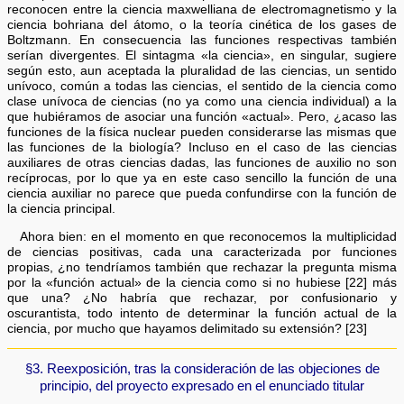
reconocen entre la ciencia maxwelliana de electromagnetismo y la
ciencia bohriana del átomo, o la teoría cinética de los gases de
Boltzmann. En consecuencia las funciones respectivas también
serían divergentes. El sintagma «la ciencia», en singular, sugiere
según esto, aun aceptada la pluralidad de las ciencias, un sentido
unívoco, común a todas las ciencias, el sentido de la ciencia como
clase unívoca de ciencias (no ya como una ciencia individual) a la
que hubiéramos de asociar una función «actual». Pero, ¿acaso las
funciones de la física nuclear pueden considerarse las mismas que
las funciones de la biología? Incluso en el caso de las ciencias
auxiliares de otras ciencias dadas, las funciones de auxilio no son
recíprocas, por lo que ya en este caso sencillo la función de una
ciencia auxiliar no parece que pueda confundirse con la función de
la ciencia principal.
Ahora bien: en el momento en que reconocemos la multiplicidad
de ciencias positivas, cada una caracterizada por funciones
propias, ¿no tendríamos también que rechazar la pregunta misma
por la «función actual» de la ciencia como si no hubiese [22] más
que una? ¿No habría que rechazar, por confusionario y
oscurantista, todo intento de determinar la función actual de la
ciencia, por mucho que hayamos delimitado su extensión? [23]
§3. Reexposición, tras la consideración de las objeciones de
principio, del proyecto expresado en el enunciado titular