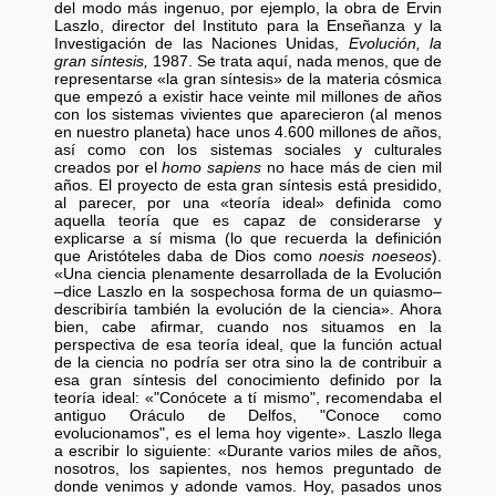
del modo más ingenuo, por ejemplo, la obra de Ervin
Laszlo, director del Instituto para la Enseñanza y la
Investigación de las Naciones Unidas,
Evolución, la
gran síntesis,
1987. Se trata aquí, nada menos, que de
representarse «la gran síntesis» de la materia cósmica
que empezó a existir hace veinte mil millones de años
con los sistemas vivientes que aparecieron (al menos
en nuestro planeta) hace unos 4.600 millones de años,
así como con los sistemas sociales y culturales
creados por el
homo sapiens
no hace más de cien mil
años. El proyecto de esta gran síntesis está presidido,
al parecer, por una «teoría ideal» definida como
aquella teoría que es capaz de considerarse y
explicarse a sí misma (lo que recuerda la definición
que Aristóteles daba de Dios como
noesis noeseos
).
«Una ciencia plenamente desarrollada de la Evolución
–dice Laszlo en la sospechosa forma de un quiasmo–
describiría también la evolución de la ciencia». Ahora
bien, cabe afirmar, cuando nos situamos en la
perspectiva de esa teoría ideal, que la función actual
de la ciencia no podría ser otra sino la de contribuir a
esa gran síntesis del conocimiento definido por la
teoría ideal: «"Conócete a tí mismo", recomendaba el
antiguo Oráculo de Delfos, "Conoce como
evolucionamos", es el lema hoy vigente». Laszlo llega
a escribir lo siguiente: «Durante varios miles de años,
nosotros, los sapientes, nos hemos preguntado de
donde venimos y adonde vamos. Hoy, pasados unos