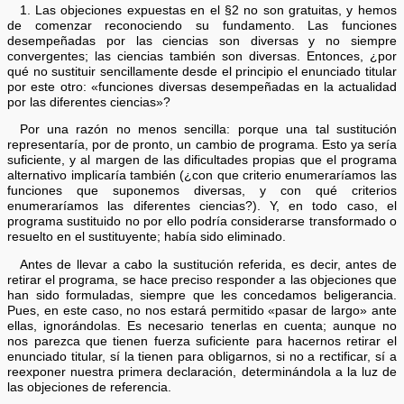
1. Las objeciones expuestas en el §2 no son gratuitas, y hemos
de comenzar reconociendo su fundamento. Las funciones
desempeñadas por las ciencias son diversas y no siempre
convergentes; las ciencias también son diversas. Entonces, ¿por
qué no sustituir sencillamente desde el principio el enunciado titular
por este otro: «funciones diversas desempeñadas en la actualidad
por las diferentes ciencias»?
Por una razón no menos sencilla: porque una tal sustitución
representaría, por de pronto, un cambio de programa. Esto ya sería
suficiente, y al margen de las dificultades propias que el programa
alternativo implicaría también (¿con que criterio enumeraríamos las
funciones que suponemos diversas, y con qué criterios
enumeraríamos las diferentes ciencias?). Y, en todo caso, el
programa sustituido no por ello podría considerarse transformado o
resuelto en el sustituyente; había sido eliminado.
Antes de llevar a cabo la sustitución referida, es decir, antes de
retirar el programa, se hace preciso responder a las objeciones que
han sido formuladas, siempre que les concedamos beligerancia.
Pues, en este caso, no nos estará permitido «pasar de largo» ante
ellas, ignorándolas. Es necesario tenerlas en cuenta; aunque no
nos parezca que tienen fuerza suficiente para hacernos retirar el
enunciado titular, sí la tienen para obligarnos, si no a rectificar, sí a
reexponer nuestra primera declaración, determinándola a la luz de
las objeciones de referencia.