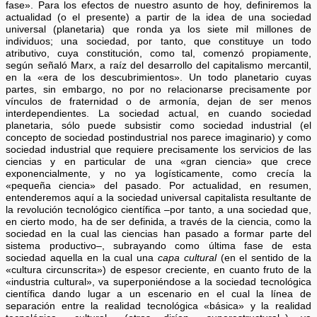
fase». Para los efectos de nuestro asunto de hoy, definiremos la
actualidad (o el presente) a partir de la idea de una sociedad
universal (planetaria) que ronda ya los siete mil millones de
individuos; una sociedad, por tanto, que constituye un todo
atributivo, cuya constitución, como tal, comenzó propiamente,
según señaló Marx, a raíz del desarrollo del capitalismo mercantil,
en la «era de los descubrimientos». Un todo planetario cuyas
partes, sin embargo, no por no relacionarse precisamente por
vínculos de fraternidad o de armonía, dejan de ser menos
interdependientes. La sociedad actual, en cuando sociedad
planetaria, sólo puede subsistir como sociedad industrial (el
concepto de sociedad postindustrial nos parece imaginario) y como
sociedad industrial que requiere precisamente los servicios de las
ciencias y en particular de una «gran ciencia» que crece
exponencialmente, y no ya logísticamente, como crecía la
«pequeña ciencia» del pasado. Por actualidad, en resumen,
entenderemos aquí a la sociedad universal capitalista resultante de
la revolución tecnológico científica –por tanto, a una sociedad que,
en cierto modo, ha de ser definida, a través de la ciencia, como la
sociedad en la cual las ciencias han pasado a formar parte del
sistema productivo–, subrayando como última fase de esta
sociedad aquella en la cual una
capa cultural
(en el sentido de la
«cultura circunscrita») de espesor creciente, en cuanto fruto de la
«industria cultural», va superponiéndose a la sociedad tecnológica
científica dando lugar a un escenario en el cual la línea de
separación entre la realidad tecnológica «básica» y la realidad