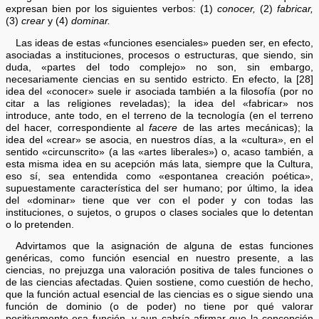
expresan bien por los siguientes verbos: (1)
conocer,
(2)
fabricar,
(3)
crear
y (4)
dominar.
Las ideas de estas «funciones esenciales» pueden ser, en efecto,
asociadas a instituciones, procesos o estructuras, que siendo, sin
duda, «partes del todo complejo» no son, sin embargo,
necesariamente ciencias en su sentido estricto. En efecto, la [28]
idea del «conocer» suele ir asociada también a la filosofía (por no
citar a las religiones reveladas); la idea del «fabricar» nos
introduce, ante todo, en el terreno de la tecnología (en el terreno
del hacer, correspondiente al
facere
de las artes mecánicas); la
idea del «crear» se asocia, en nuestros días, a la «cultura», en el
sentido «circunscrito» (a las «artes liberales») o, acaso también, a
esta misma idea en su acepción más lata, siempre que la Cultura,
eso sí, sea entendida como «espontanea creación poética»,
supuestamente característica del ser humano; por último, la idea
del «dominar» tiene que ver con el poder y con todas las
instituciones, o sujetos, o grupos o clases sociales que lo detentan
o lo pretenden.
Advirtamos que la asignación de alguna de estas funciones
genéricas, como función esencial en nuestro presente, a las
ciencias, no prejuzga una valoración positiva de tales funciones o
de las ciencias afectadas. Quien sostiene, como cuestión de hecho,
que la función actual esencial de las ciencias es o sigue siendo una
función de dominio (o de poder) no tiene por qué valorar
positivamente esa función, y aun cabría afirmar que la concepción