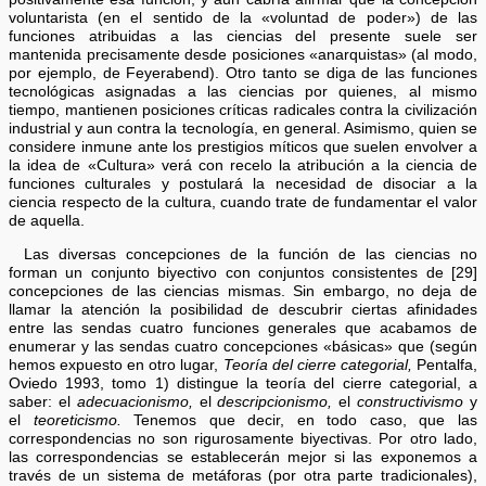
voluntarista (en el sentido de la «voluntad de poder») de las
funciones atribuidas a las ciencias del presente suele ser
mantenida precisamente desde posiciones «anarquistas» (al modo,
por ejemplo, de Feyerabend). Otro tanto se diga de las funciones
tecnológicas asignadas a las ciencias por quienes, al mismo
tiempo, mantienen posiciones críticas radicales contra la civilización
industrial y aun contra la tecnología, en general. Asimismo, quien se
considere inmune ante los prestigios míticos que suelen envolver a
la idea de «Cultura» verá con recelo la atribución a la ciencia de
funciones culturales y postulará la necesidad de disociar a la
ciencia respecto de la cultura, cuando trate de fundamentar el valor
de aquella.
Las diversas concepciones de la función de las ciencias no
forman un conjunto biyectivo con conjuntos consistentes de [29]
concepciones de las ciencias mismas. Sin embargo, no deja de
llamar la atención la posibilidad de descubrir ciertas afinidades
entre las sendas cuatro funciones generales que acabamos de
enumerar y las sendas cuatro concepciones «básicas» que (según
hemos expuesto en otro lugar,
Teoría del cierre categorial,
Pentalfa,
Oviedo 1993, tomo 1) distingue la teoría del cierre categorial, a
saber: el
adecuacionismo,
el
descripcionismo,
el
constructivismo
y
el
teoreticismo.
Tenemos que decir, en todo caso, que las
correspondencias no son rigurosamente biyectivas. Por otro lado,
las correspondencias se establecerán mejor si las exponemos a
través de un sistema de metáforas (por otra parte tradicionales),