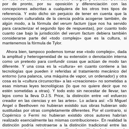
por de pronto, por su oposición y diferenciación con las
concepciones adscritas a cualquiera de los otros tres tipos de
referencia. Y esto dicho sin perjuicio de tener en cuenta que la
concepción culturalista de la ciencia podría acogerse también, de
algún modo, a la fórmula del
verum factum
(que nos ha servido
para caracterizar el segundo tipo de respuestas), por cuanto todo
cuanto cae bajo la jurisdicción del
verum factum
debiera también
considerarse parte del «todo complejo» que es la cultura, si
mantenemos la fórmula de Tylor.
Ahora bien, tampoco podemos tomar ese «todo complejo», dada
la amplitud y heterogeneidad de su extensión o denotación interna
como un pretexto para confundir cosas que actúan de modo tan
diferente. Y una cosa es la «cultura» en cuanto contiene a las
tecnologías que pueden ir referidas al tratamiento mecánico del
entorno (una palanca, una máquina de vapor, un ordenador) y otra
cosa es la «cultura circunscrita» a las «creaciones» no sometidas a
esas mismas leyes tecnológicas (lo que no quiere decir que no
estén sometidas a otras). Y todo esto sin necesitar de llevar, tan
lejos como la lleva D.J.S. Price, la distinción entre «el esfuerzo
creador en las ciencias y en las artes». Lo aclara así: «Si Miguel
Angel o Beethoven no hubieran existido sus obras hubieran sido
sustituidas por otras completamente diferentes. Por el contrario, si
Copérnico o Fermi no hubieran existido otros autores habrían
realizado esencialmente las mismas contribuciones». En realidad la
distinción podría retrotraerse a la distinción tradicional entre las