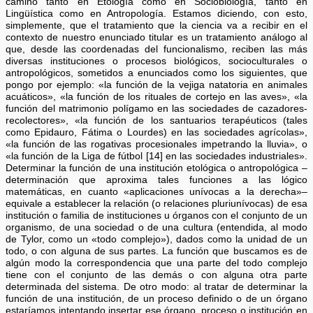
camino tanto en Etología como en Sociobiología, tanto en
Lingüística como en Antropología. Estamos diciendo, con esto,
simplemente, que el tratamiento que la ciencia va a recibir en el
contexto de nuestro enunciado titular es un tratamiento análogo al
que, desde las coordenadas del funcionalismo, reciben las más
diversas instituciones o procesos biológicos, socioculturales o
antropológicos, sometidos a enunciados como los siguientes, que
pongo por ejemplo: «la función de la vejiga natatoria en animales
acuáticos», «la función de los rituales de cortejo en las aves», «la
función del matrimonio polígamo en las sociedades de cazadores-
recolectores», «la función de los santuarios terapéuticos (tales
como Epidauro, Fátima o Lourdes) en las sociedades agrícolas»,
«la función de las rogativas procesionales impetrando la lluvia», o
«la función de la Liga de fútbol [14] en las sociedades industriales».
Determinar la función de una institución etológica o antropológica –
determinación que aproxima tales funciones a las lógico
matemáticas, en cuanto «aplicaciones unívocas a la derecha»–
equivale a establecer la relación (o relaciones pluriunívocas) de esa
institución o familia de instituciones u órganos con el conjunto de un
organismo, de una sociedad o de una cultura (entendida, al modo
de Tylor, como un «todo complejo»), dados como la unidad de un
todo, o con alguna de sus partes. La función que buscamos es de
algún modo la correspondencia que una parte del todo complejo
tiene con el conjunto de las demás o con alguna otra parte
determinada del sistema. De otro modo: al tratar de determinar la
función de una institución, de un proceso definido o de un órgano
estaríamos intentando insertar ese órgano, proceso o institución en