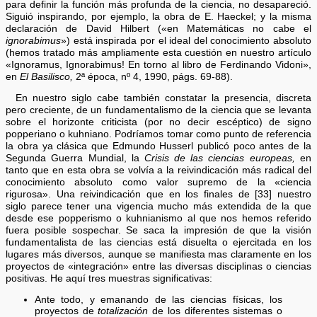
para definir la función más profunda de la ciencia, no desapareció.
Siguió inspirando, por ejemplo, la obra de E. Haeckel; y la misma
declaración de David Hilbert («en Matemáticas no cabe el
ignorabimus
») está inspirada por el ideal del conocimiento absoluto
(hemos tratado más ampliamente esta cuestión en nuestro artículo
«Ignoramus, Ignorabimus! En torno al libro de Ferdinando Vidoni»,
en
El Basilisco,
2ª época, nº 4, 1990, págs. 69-88).
En nuestro siglo cabe también constatar la presencia, discreta
pero creciente, de un fundamentalismo de la ciencia que se levanta
sobre el horizonte criticista (por no decir escéptico) de signo
popperiano o kuhniano. Podríamos tomar como punto de referencia
la obra ya clásica que Edmundo Husserl publicó poco antes de la
Segunda Guerra Mundial, la
Crisis de las ciencias europeas,
en
tanto que en esta obra se volvía a la reivindicación más radical del
conocimiento absoluto como valor supremo de la «ciencia
rigurosa». Una reivindicación que en los finales de [33] nuestro
siglo parece tener una vigencia mucho más extendida de la que
desde ese popperismo o kuhnianismo al que nos hemos referido
fuera posible sospechar. Se saca la impresión de que la visión
fundamentalista de las ciencias está disuelta o ejercitada en los
lugares más diversos, aunque se manifiesta mas claramente en los
proyectos de «integración» entre las diversas disciplinas o ciencias
positivas. He aquí tres muestras significativas:
Ante todo, y emanando de las ciencias físicas, los
proyectos de
totalización
de los diferentes sistemas o