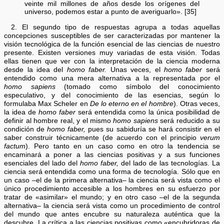
veinte mil millones de años desde los orígenes del
universo, podemos estar a punto de averiguarlo». [35]
2. El segundo tipo de respuestas agrupa a todas aquellas
concepciones susceptibles de ser caracterizadas por mantener la
visión tecnológica de la función esencial de las ciencias de nuestro
presente. Existen versiones muy variadas de esta visión. Todas
ellas tienen que ver con la interpretación de la ciencia moderna
desde la idea del
homo faber.
Unas veces, el
homo faber
será
entendido como una mera alternativa a la representada por el
homo sapiens
(tomado como símbolo del conocimiento
especulativo, y del conocimiento de las esencias, según lo
formulaba Max Scheler en
De lo eterno en el hombre
). Otras veces,
la idea de
homo faber
será entendida como la única posibilidad de
definir al hombre real, y el mismo
homo sapiens
será reducido a su
condición de
homo faber,
pues su sabiduría se hará consistir en el
saber construir técnicamente (de acuerdo con el principio
verum
factum
). Pero tanto en un caso como en otro la tendencia se
encaminará a poner a las ciencias positivas y a sus funciones
esenciales del lado del
homo faber,
del lado de las tecnologías. La
ciencia será entendida como una forma de tecnología. Sólo que en
un caso –el de la primera alternativa– la ciencia será vista como el
único procedimiento accesible a los hombres en su esfuerzo por
tratar de «asimilar» el mundo; y en otro caso –el de la segunda
alternativa– la ciencia será vista como un procedimiento de control
del mundo que antes encubre su naturaleza auténtica que la
descubre. La crítica a las ciencias positivas como «encubridoras de