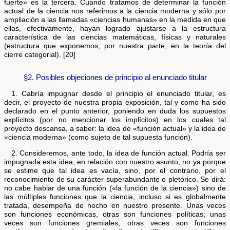
fuerte» es la tercera. Cuando tratamos de determinar la función
actual de la ciencia nos referimos a la ciencia moderna y sólo por
ampliación a las llamadas «ciencias humanas» en la medida en que
ellas, efectivamente, hayan logrado ajustarse a la estructura
característica de las ciencias matemáticas, físicas y naturales
(estructura que exponemos, por nuestra parte, en la teoría del
cierre categorial). [20]
§2. Posibles objeciones de principio al enunciado titular
1. Cabría impugnar desde el principio el enunciado titular, es
decir, el proyecto de nuestra propia exposición, tal y como ha sido
declarado en el punto anterior, poniendo en duda los supuestos
explícitos (por no mencionar los implícitos) en los cuales tal
proyecto descansa, a saber: la idea de «función actual» y la idea de
«ciencia moderna» (como sujeto de tal supuesta función).
2. Consideremos, ante todo, la idea de función actual. Podría ser
impugnada esta idea, en relación con nuestro asunto, no ya porque
se estime que tal idea es vacía, sino, por el contrario, por el
reconocimiento de su carácter superabundante o pletórico. Se dirá:
no cabe hablar de una función («la función de la ciencia») sino de
las múltiples funciones que la ciencia, incluso si es globalmente
tratada, desempeña de hecho en nuestro presente. Unas veces
son funciones económicas, otras son funciones políticas; unas
veces son funciones gremiales, otras veces son funciones