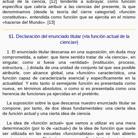
actual de la ciencia, [12] tendente a subrayar, como función
específica
que cabría atribuir a las ciencias del presente, la que
denominamos (desde la teoría del cierre categorial) «función
constitutiva», entendida como función que se ejercita en el mismo
«hacerse del Mundo». [13]
§1. Declaración del enunciado titular («la función actual de la
ciencia»)
1. El enunciado titular descansa en una suposición, sin duda muy
comprometida, a saber: que tiene sentido tratar de «la ciencia», en
singular, como si fuese una «entidad» (institución, proceso,
estructura,...) dotada de una unidad de conjunto tal que sea posible
atribuirle, con alcance global, una «función» característica, una
función capaz de caracterizarla esencial y específicamente en la
actualidad.
Y esto tanto si semejante función es presentada como
nueva, en términos absolutos, o como si es presentada como una
herencia de funciones ya ejercidas en el pretérito.
La suposición sobre la que descansa nuestro enunciado titular se
compone, por tanto, de dos ideas fundamentales: una cierta idea
de
función actual
y una cierta idea de
ciencia.
La idea de «función actual» que vamos a utilizar es una mera
determinación (por lo de «actual») de la idea de función que suele
ser utilizada en las escuelas «funcionalistas» que se han abierto