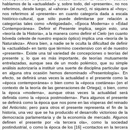
hablamos de la «actualidad» y, sobre todo, del «presente», no nos
referimos, desde luego, al «ahora» (al
nunc
), ni siquiera al «hoy»;
nos referimos al «presente» en cuanto categoría dada a escala
histórico-cultural, que sólo puede delimitarse por relación a
categorías tales como «Antigüedad», «Epoca Moderna» o «Edad
Contemporánea». Definir el
Presente
implica, según esto, una
«teoría de la Historia», a la manera como definir el
Cielo
(en cuanto
bóveda celeste de nuestro espacio óptico) implica una «teoría de la
Naturaleza». Ahora bien, a nadie se le oculta la dificultad de definir
la «actualidad» en tanto que término coextensivo con el de nuestro
«presente». Existe una tal variedad de concepciones o teorías del
presente y, lo que es más importante, de teorías mutuamente
entrelazadas, aunque sea de un modo polémico, que su simple
análisis autorizaría a instituir una suerte de disciplina particular que
en alguna otra ocasión hemos denominado «Presentología». En
efecto, se definirá unas veces la actualidad o el presente como la
«época contemporánea» o bien como la «época coetánea» (en el
contexto de la teoría de las generaciones de Ortega); o bien, como
la época «moderna», aunque otras veces la actualidad será
definida como la «época postmoderna». Para algunos el presente
se definirá como la época que nos pone en las vísperas del reinado
del Anticristo; pero para otros el presente representa el fin de la
historia, una vez que se ha producido el desarrollo victorioso de la
democracia parlamentaria y de la economía de mercado. Algunos
definen el presente por «la tercera ola», como la sociedad
postindustrial, o como la época de los [16] «contactos en la tercera