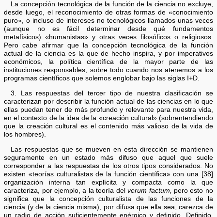
La concepción tecnológica de la función de la ciencia no excluye,
desde luego, el reconocimiento de otras formas de «conocimiento
puro», o incluso de intereses no tecnológicos llamados unas veces
(aunque no es fácil determinar desde qué fundamentos
metafísicos) «humanistas» y otras veces filosóficos o religiosos.
Pero cabe afirmar que la concepción tecnológica de la función
actual de la ciencia es la que de hecho inspira, y por imperativos
económicos, la política científica de la mayor parte de las
instituciones responsables, sobre todo cuando nos atenemos a los
programas científicos que solemos englobar bajo las siglas I+D.
3. Las respuestas del tercer tipo de nuestra clasificación se
caracterizan por describir la función actual de las ciencias en lo que
ellas puedan tener de más profundo y relevante para nuestra vida,
en el contexto de la idea de la «creación cultural» (sobrentendiendo
que la creación cultural es el contenido más valioso de la vida de
los hombres).
Las respuestas que se mueven en esta dirección se mantienen
seguramente en un estado más difuso que aquel que suele
corresponder a las respuestas de los otros tipos considerados. No
existen «teorías culturalistas de la función científica» con una [38]
organización interna tan explícita y compacta como la que
caracteriza, por ejemplo, a la teoría del
verum factum,
pero esto no
significa que la concepción culturalista de las funciones de la
ciencia (y de la ciencia misma), por difusa que ella sea, carezca de
un radio de acción suficientemente enérgico y definido. Definido,