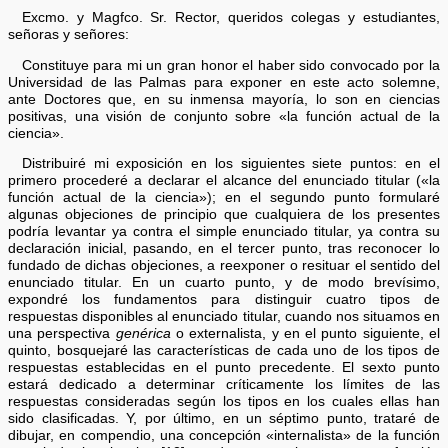
Excmo. y Magfco. Sr. Rector, queridos colegas y estudiantes,
señoras y señores:
Constituye para mi un gran honor el haber sido convocado por la
Universidad de las Palmas para exponer en este acto solemne,
ante Doctores que, en su inmensa mayoría, lo son en ciencias
positivas, una visión de conjunto sobre «la función actual de la
ciencia».
Distribuiré mi exposición en los siguientes siete puntos: en el
primero procederé a declarar el alcance del enunciado titular («la
función actual de la ciencia»); en el segundo punto formularé
algunas objeciones de principio que cualquiera de los presentes
podría levantar ya contra el simple enunciado titular, ya contra su
declaración inicial, pasando, en el tercer punto, tras reconocer lo
fundado de dichas objeciones, a reexponer o resituar el sentido del
enunciado titular. En un cuarto punto, y de modo brevísimo,
expondré los fundamentos para distinguir cuatro tipos de
respuestas disponibles al enunciado titular, cuando nos situamos en
una perspectiva
genérica
o externalista, y en el punto siguiente, el
quinto, bosquejaré las características de cada uno de los tipos de
respuestas establecidas en el punto precedente. El sexto punto
estará dedicado a determinar críticamente los límites de las
respuestas consideradas según los tipos en los cuales ellas han
sido clasificadas. Y, por último, en un séptimo punto, trataré de
dibujar, en compendio, una concepción «internalista» de la función