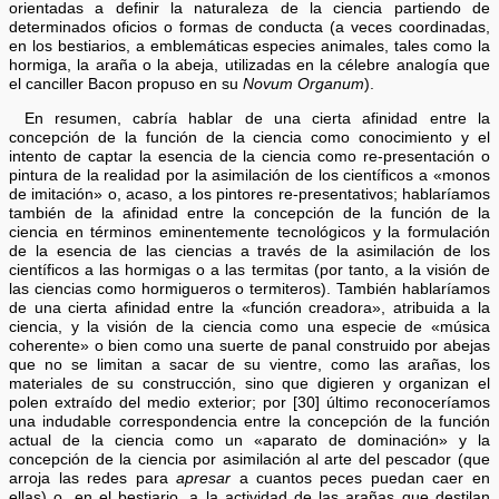
orientadas a definir la naturaleza de la ciencia partiendo de
determinados oficios o formas de conducta (a veces coordinadas,
en los bestiarios, a emblemáticas especies animales, tales como la
hormiga, la araña o la abeja, utilizadas en la célebre analogía que
el canciller Bacon propuso en su
Novum Organum
).
En resumen, cabría hablar de una cierta afinidad entre la
concepción de la función de la ciencia como conocimiento y el
intento de captar la esencia de la ciencia como re-presentación o
pintura de la realidad por la asimilación de los científicos a «monos
de imitación» o, acaso, a los pintores re-presentativos; hablaríamos
también de la afinidad entre la concepción de la función de la
ciencia en términos eminentemente tecnológicos y la formulación
de la esencia de las ciencias a través de la asimilación de los
científicos a las hormigas o a las termitas (por tanto, a la visión de
las ciencias como hormigueros o termiteros). También hablaríamos
de una cierta afinidad entre la «función creadora», atribuida a la
ciencia, y la visión de la ciencia como una especie de «música
coherente» o bien como una suerte de panal construido por abejas
que no se limitan a sacar de su vientre, como las arañas, los
materiales de su construcción, sino que digieren y organizan el
polen extraído del medio exterior; por [30] último reconoceríamos
una indudable correspondencia entre la concepción de la función
actual de la ciencia como un «aparato de dominación» y la
concepción de la ciencia por asimilación al arte del pescador (que
arroja las redes para
apresar
a cuantos peces puedan caer en
ellas) o, en el bestiario, a la actividad de las arañas que destilan