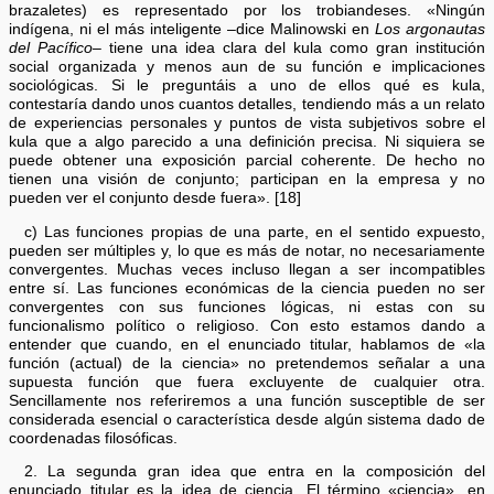
brazaletes) es representado por los trobiandeses. «Ningún
indígena, ni el más inteligente –dice Malinowski en
Los argonautas
del Pacífico
– tiene una idea clara del kula como gran institución
social organizada y menos aun de su función e implicaciones
sociológicas. Si le preguntáis a uno de ellos qué es kula,
contestaría dando unos cuantos detalles, tendiendo más a un relato
de experiencias personales y puntos de vista subjetivos sobre el
kula que a algo parecido a una definición precisa. Ni siquiera se
puede obtener una exposición parcial coherente. De hecho no
tienen una visión de conjunto; participan en la empresa y no
pueden ver el conjunto desde fuera». [18]
c) Las funciones propias de una parte, en el sentido expuesto,
pueden ser múltiples y, lo que es más de notar, no necesariamente
convergentes. Muchas veces incluso llegan a ser incompatibles
entre sí. Las funciones económicas de la ciencia pueden no ser
convergentes con sus funciones lógicas, ni estas con su
funcionalismo político o religioso. Con esto estamos dando a
entender que cuando, en el enunciado titular, hablamos de «la
función (actual) de la ciencia» no pretendemos señalar a una
supuesta función que fuera excluyente de cualquier otra.
Sencillamente nos referiremos a una función susceptible de ser
considerada esencial o característica desde algún sistema dado de
coordenadas filosóficas.
2. La segunda gran idea que entra en la composición del
enunciado titular es la idea de ciencia. El término «ciencia», en