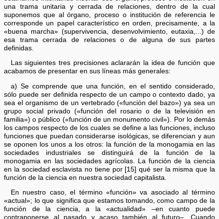
una trama unitaria y cerrada de relaciones, dentro de la cual
suponemos que al órgano, proceso o institución de referencia le
corresponde un papel característico en orden, precisamente, a la
«buena marcha» (supervivencia, desenvolvimiento, eutaxia,...) de
esa trama cerrada de relaciones o de alguna de sus partes
definidas.
Las siguientes tres precisiones aclararán la idea de función que
acabamos de presentar en sus líneas más generales:
a) Se comprende que una función, en el sentido considerado,
sólo puede ser definida respecto de un campo o contexto dado, ya
sea el organismo de un vertebrado («función del bazo») ya sea un
grupo social privado («función del rosario o de la televisión en
familia») o público («función de un monumento civil»). Por lo demás
los campos respecto de los cuales se define a las funciones, incluso
funciones que puedan considerarse isológicas, se diferencian y aun
se oponen los unos a los otros: la función de la monogamia en las
sociedades industriales se distinguirá de la función de la
monogamia en las sociedades agrícolas. La función de la ciencia
en la sociedad esclavista no tiene por [15] qué ser la misma que la
función de la ciencia en nuestra sociedad capitalista.
En nuestro caso, el término «función» va asociado al término
«actual»; lo que significa que estamos tomando, como campo de la
función de la ciencia, a la «actualidad» –en cuanto puede
contraponerse al pasado y acaso también al futuro–. Cuando