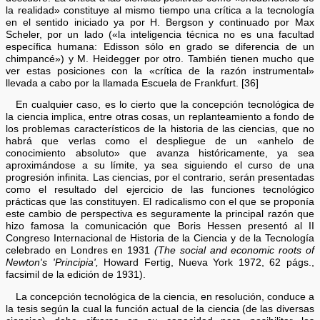
la realidad» constituye al mismo tiempo una crítica a la tecnología
en el sentido iniciado ya por H. Bergson y continuado por Max
Scheler, por un lado («la inteligencia técnica no es una facultad
específica humana: Edisson sólo en grado se diferencia de un
chimpancé») y M. Heidegger por otro. También tienen mucho que
ver estas posiciones con la «crítica de la razón instrumental»
llevada a cabo por la llamada Escuela de Frankfurt. [36]
En cualquier caso, es lo cierto que la concepción tecnológica de
la ciencia implica, entre otras cosas, un replanteamiento a fondo de
los problemas característicos de la historia de las ciencias, que no
habrá que verlas como el despliegue de un «anhelo de
conocimiento absoluto» que avanza históricamente, ya sea
aproximándose a su límite, ya sea siguiendo el curso de una
progresión infinita. Las ciencias, por el contrario, serán presentadas
como el resultado del ejercicio de las funciones tecnológico
prácticas que las constituyen. El radicalismo con el que se proponía
este cambio de perspectiva es seguramente la principal razón que
hizo famosa la comunicación que Boris Hessen presentó al II
Congreso Internacional de Historia de la Ciencia y de la Tecnología
celebrado en Londres en 1931
(The social and economic roots of
Newton's 'Principia',
Howard Fertig, Nueva York 1972, 62 págs.,
facsimil de la edición de 1931).
La concepción tecnológica de la ciencia, en resolución, conduce a
la tesis según la cual la función actual de la ciencia (de las diversas