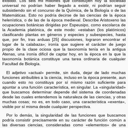
existido. Los seis mil millones que constituyen hoy la sociedad
universal no podrían haber llegado a existir, ni podrían seguir
subsistiendo sin el concurso de la Química, de la Biología o de las
Matemáticas. Esto no podría decirse de las ciencias de la época
helenística, o de las de la época medieval. Describe Aristoxeno las
ocupaciones botánicas dirigidas por Espeusipo, como escolarca de
la Academia platónica, de este modo: «estaban (los platónicos)
clasificando plantas en géneros y especies y subespecies, hasta
que, por fin, tras arduas [25] discusiones, lograron encontrar el
lugar de la calabaza»; ironía que sugiere el carácter de juego
propio de la clase ociosa que la taxonomía tenía en la antigua
Atenas, una ironía difícil de captar hoy, en la época en la que la
taxonomía botánica constituye una tarea ordinaria de cualquier
Facultad de Biología.
El adjetivo «actual» permite, sin duda, dejar de lado muchas
funciones atribuibles a la ciencia, incluso en la época presente, aun
cuando esto no constituya por sí mismo razón suficiente para
apuntar a una función característica, en singular. La «singularidad»
que buscamos determinar depende del sistema de coordenadas
desde las cuales entendemos la naturaleza de las ciencias, y otras
muchas cosas; no es, en todo caso, una característica «exenta»,
visible por sí misma desde cualquier perspectiva.
Por lo demás, la singularidad de las funciones que buscamos
podría consistir precisamente en su carácter de función común a
las diversas ciencias, consideradas como «elementos» de una