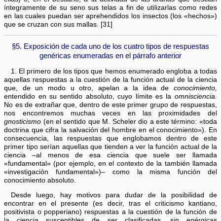
íntegramente de su seno sus telas a fin de utilizarlas como redes
en las cuales puedan ser aprehendidos los insectos (los «hechos»)
que se cruzan con sus mallas. [31]
§5. Exposición de cada uno de los cuatro tipos de respuestas
genéricas enumeradas en el párrafo anterior
1. El primero de los tipos que hemos enumerado engloba a todas
aquellas respuestas a la cuestión de la función actual de la ciencia
que, de un modo u otro, apelan a la idea de
conocimiento,
entendido en su sentido absoluto, cuyo límite es la
omnisciencia.
No es de extrañar que, dentro de este primer grupo de respuestas,
nos encontremos muchas veces en las proximidades del
gnosticismo
(en el sentido que M. Scheler dio a este término: «toda
doctrina que cifra la salvación del hombre en el conocimiento»). En
consecuencia, las respuestas que englobamos dentro de este
primer tipo serían aquellas que tienden a ver la función actual de la
ciencia –al menos de esa ciencia que suele ser llamada
«fundamental» (por ejemplo, en el contexto de la también llamada
«investigación fundamental»)– como la misma función del
conocimiento absoluto.
Desde luego, hay motivos para dudar de la posibilidad de
encontrar en el presente (es decir, tras el criticismo kantiano,
positivista o popperiano) respuestas a la cuestión de la función de
la ciencia susceptibles de ser clasificadas, sin enérgicas