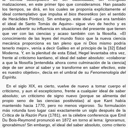
matizaciones, en este primer tipo que consideramos. Han pasado
los tiempos, se dirá, en los cuales se proponía explícitamente el
ideal contemplativo que impulsa el
bios theoretikos
(en el sentido
de Heráclides Póntico). Sin embargo, este ideal –que era también
el ideal de Santo Tomás de Aquino– sigue vivo de hecho y es
posible advertir su influencia en situaciones del presente que tienen
que ver con las ciencias y acaso también con la filosofía. «El
conocimiento de las leyes del mundo físico que la nueva ciencia
mecánica proporciona es tan pleno que ni Dios mismo podría
tenerlo mejor», venía a decir Galileo en el principio de la [32] Edad
Moderna. Y, en la plenitud de esta Edad, Hegel levantaba otra vez,
frente al criticismo kantiano, el ideal del saber absoluto: «colaborar
a que la filosofía [entendida ahora como culminación de la ciencia]
deje de ser amor al saber y se transforme en saber efectivo, este
es nuestro objetivo», decía en el umbral de su
Fenomenología del
Espíritu.
En el siglo XIX, es cierto, vuelve de nuevo a tomar cuerpo el
criticismo, y aun el escepticismo, frente a cualquier ideal de saber
absoluto; un criticismo de signo nuevo (porque se alimenta del
propio seno de las ciencias positivistas) al que Kant había
mantenido hacia 1770, pero no menos vigoroso. Su formulación
más rotunda tuvo lugar casi exactamente un siglo después de la
Crítica de la Razón Pura
(1781), en la célebre conferencia que Emil
Du Bois-Reymond pronunció en 1872 en torno al lema:
Ignoramus,
ignorabimus!
Sin embargo, el ideal del saber absoluto, como criterio