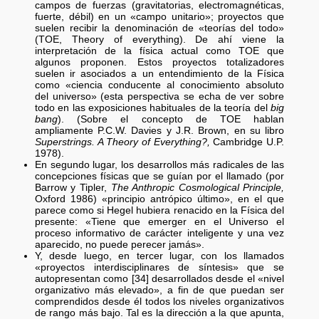
campos de fuerzas (gravitatorias, electromagnéticas,
fuerte, débil) en un «campo unitario»; proyectos que
suelen recibir la denominación de «teorías del todo»
(TOE, Theory of everything). De ahí viene la
interpretación de la física actual como TOE que
algunos proponen. Estos proyectos totalizadores
suelen ir asociados a un entendimiento de la Física
como «ciencia conducente al conocimiento absoluto
del universo» (esta perspectiva se echa de ver sobre
todo en las exposiciones habituales de la teoría del
big
bang
). (Sobre el concepto de TOE hablan
ampliamente P.C.W. Davies y J.R. Brown, en su libro
Superstrings. A Theory of Everything?,
Cambridge U.P.
1978).
En segundo lugar, los desarrollos más radicales de las
concepciones físicas que se guían por el llamado (por
Barrow y Tipler,
The Anthropic Cosmological Principle,
Oxford 1986) «principio antrópico último», en el que
parece como si Hegel hubiera renacido en la Física del
presente: «Tiene que emerger en el Universo el
proceso informativo de carácter inteligente y una vez
aparecido, no puede perecer jamás».
Y, desde luego, en tercer lugar, con los llamados
«proyectos interdisciplinares de síntesis» que se
autopresentan como [34] desarrollados desde el «nivel
organizativo más elevado», a fin de que puedan ser
comprendidos desde él todos los niveles organizativos
de rango más bajo. Tal es la dirección a la que apunta,