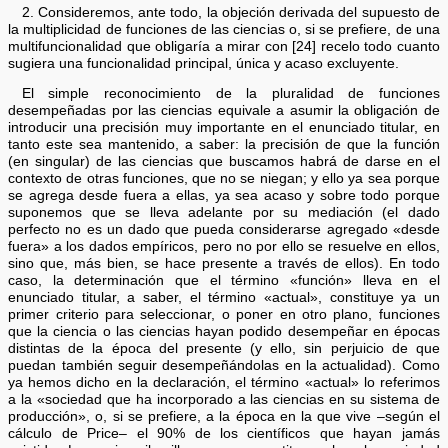
2. Consideremos, ante todo, la objeción derivada del supuesto de
la multiplicidad de funciones de las ciencias o, si se prefiere, de una
multifuncionalidad que obligaría a mirar con [24] recelo todo cuanto
sugiera una funcionalidad principal, única y acaso excluyente.
El simple reconocimiento de la pluralidad de funciones
desempeñadas por las ciencias equivale a asumir la obligación de
introducir una precisión muy importante en el enunciado titular, en
tanto este sea mantenido, a saber: la precisión de que la función
(en singular) de las ciencias que buscamos habrá de darse en el
contexto de otras funciones, que no se niegan; y ello ya sea porque
se agrega desde fuera a ellas, ya sea acaso y sobre todo porque
suponemos que se lleva adelante por su mediación (el dado
perfecto no es un dado que pueda considerarse agregado «desde
fuera» a los dados empíricos, pero no por ello se resuelve en ellos,
sino que, más bien, se hace presente a través de ellos). En todo
caso, la determinación que el término «función» lleva en el
enunciado titular, a saber, el término «actual», constituye ya un
primer criterio para seleccionar, o poner en otro plano, funciones
que la ciencia o las ciencias hayan podido desempeñar en épocas
distintas de la época del presente (y ello, sin perjuicio de que
puedan también seguir desempeñándolas en la actualidad). Como
ya hemos dicho en la declaración, el término «actual» lo referimos
a la «sociedad que ha incorporado a las ciencias en su sistema de
producción», o, si se prefiere, a la época en la que vive –según el
cálculo de Price– el 90% de los científicos que hayan jamás