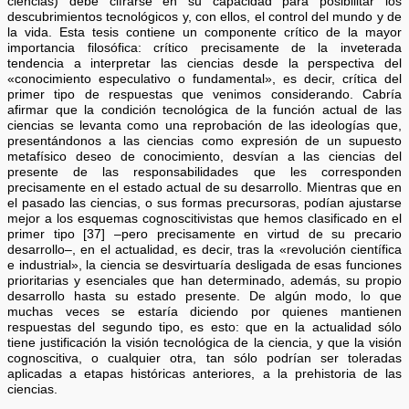
ciencias) debe cifrarse en su capacidad para posibilitar los
descubrimientos tecnológicos y, con ellos, el control del mundo y de
la vida. Esta tesis contiene un componente crítico de la mayor
importancia filosófica: crítico precisamente de la inveterada
tendencia a interpretar las ciencias desde la perspectiva del
«conocimiento especulativo o fundamental», es decir, crítica del
primer tipo de respuestas que venimos considerando. Cabría
afirmar que la condición tecnológica de la función actual de las
ciencias se levanta como una reprobación de las ideologías que,
presentándonos a las ciencias como expresión de un supuesto
metafísico deseo de conocimiento, desvían a las ciencias del
presente de las responsabilidades que les corresponden
precisamente en el estado actual de su desarrollo. Mientras que en
el pasado las ciencias, o sus formas precursoras, podían ajustarse
mejor a los esquemas cognoscitivistas que hemos clasificado en el
primer tipo [37] –pero precisamente en virtud de su precario
desarrollo–, en el actualidad, es decir, tras la «revolución científica
e industrial», la ciencia se desvirtuaría desligada de esas funciones
prioritarias y esenciales que han determinado, además, su propio
desarrollo hasta su estado presente. De algún modo, lo que
muchas veces se estaría diciendo por quienes mantienen
respuestas del segundo tipo, es esto: que en la actualidad sólo
tiene justificación la visión tecnológica de la ciencia, y que la visión
cognoscitiva, o cualquier otra, tan sólo podrían ser toleradas
aplicadas a etapas históricas anteriores, a la prehistoria de las
ciencias.