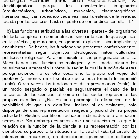
tecnológica «cultural» (otros dirían «superestructural») va
desdibujándose porque los envolventes imaginarios
(arquitectónicos, urbanísticos, musicales, cinematográficos,
literarios, &c.) van rodeando cada vez más la esfera de la realidad
tocada por las ciencias, hasta el punto de confundirse con ella. [17]
b) Las funciones atribuidas a las diversas «partes» del organismo
del todo complejo, no son analíticas, sino sintéticas, lo que significa,
en la práctica, que no son, en general, explícitas, sino implícitas y
encubiertas. De hecho, las funciones se presentan confusivamente,
representadas según objetivos ideológicos, mitos culturales,
políticos o religiosos. Para un musulmán las peregrinaciones a La
Meca tienen una función soteriológica, y en modo alguno los
musulmanes aceptarán la fórmula según la cual la función de estas
peregrinaciones no es otra cosa sino la propia del «opio del
pueblo» (al menos en el sentido que a esta formula le imprimió
Lenin). Otras veces, las funciones están representadas (emic) de
un modo sesgado o parcial; es seguramente el caso de las
funciones de las ciencias tal como se las suelen representar los
propios científicos. ¿No es una paradoja la afirmación de la
posibilidad de que un científico, incluso si es eminente, sólo
disponga de una representación sesgada y parcial de su propia
actividad? Muchos científicos rechazan indignados una afirmación
semejante. Sin embargo estamos ante una situación en la que la
relación de la función de la ciencia a su representación por los
científicos se parece a la situación en la cual el
kula
(el círculo de
intercambio recurrente, en direcciones opuestas, de collares y