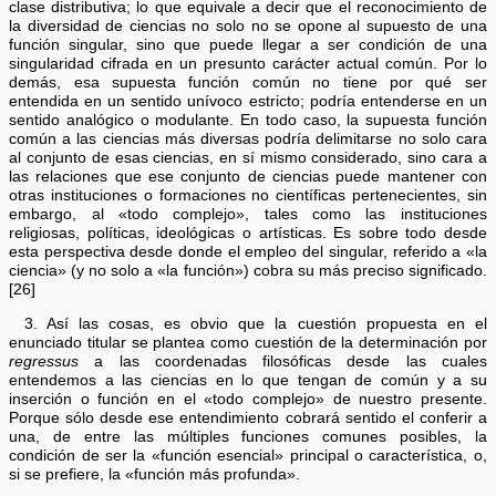
clase distributiva; lo que equivale a decir que el reconocimiento de
la diversidad de ciencias no solo no se opone al supuesto de una
función singular, sino que puede llegar a ser condición de una
singularidad cifrada en un presunto carácter actual común. Por lo
demás, esa supuesta función común no tiene por qué ser
entendida en un sentido unívoco estricto; podría entenderse en un
sentido analógico o modulante. En todo caso, la supuesta función
común a las ciencias más diversas podría delimitarse no solo cara
al conjunto de esas ciencias, en sí mismo considerado, sino cara a
las relaciones que ese conjunto de ciencias puede mantener con
otras instituciones o formaciones no científicas pertenecientes, sin
embargo, al «todo complejo», tales como las instituciones
religiosas, políticas, ideológicas o artísticas. Es sobre todo desde
esta perspectiva desde donde el empleo del singular, referido a «la
ciencia» (y no solo a «la función») cobra su más preciso significado.
[26]
3. Así las cosas, es obvio que la cuestión propuesta en el
enunciado titular se plantea como cuestión de la determinación por
regressus
a las coordenadas filosóficas desde las cuales
entendemos a las ciencias en lo que tengan de común y a su
inserción o función en el «todo complejo» de nuestro presente.
Porque sólo desde ese entendimiento cobrará sentido el conferir a
una, de entre las múltiples funciones comunes posibles, la
condición de ser la «función esencial» principal o característica, o,
si se prefiere, la «función más profunda».