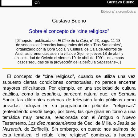
Bibliografía cronológica
Gustavo Bueno
Sobre el concepto de “cine religioso”
[ Sinopsis –publicada en
El Cine de la Caja,
n° 23, págs. 11-13–
de sendas conferencias inaugurales del ciclo “Dos Santorales”,
organizado por la Obra Social y Cultural de Caja de Ahorros de
Asturias, pronunciadas en la villa de Gijón el jueves 18 de abril y
en la ciudad de Oviedo el viernes 19 de abril de 1991 –en ambos
casos seguidas de la proyección de la película
Sebastiane
–. ]
El concepto de “cine religioso”, cuando se utiliza una vez
supuesto ciertas condiciones contextuales, no parece encerrar
mayores dificultades. Por ejemplo, en una sociedad de cultura
católica, como la española, parecerá natural que, en Semana
Santa, las diferentes cadenas de televisión tanto públicas como
privadas incluyan en su programación películas “religiosas”
(entendiendo desde luego, por tales, las que giran en torno a una
temática muy precisa, relacionada con el Antiguo o Nuevo
Testamento,
Los diez mandamientos
de Cecil de Mille, o
Jesús de
Nazareth,
de Zeffirelli). Sin embargo, en cuanto nos salimos de
esta temática, el rótulo “cine religioso” comienza a hacerse