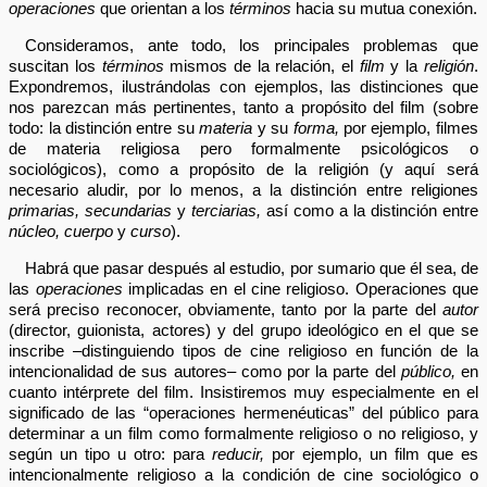
operaciones
que orientan a los
términos
hacia su mutua conexión.
Consideramos, ante todo, los principales problemas que
suscitan los
términos
mismos de la relación, el
film
y la
religión
.
Expondremos, ilustrándolas con ejemplos, las distinciones que
nos parezcan más pertinentes, tanto a propósito del film (sobre
todo: la distinción entre su
materia
y su
forma,
por ejemplo, filmes
de materia religiosa pero formalmente psicológicos o
sociológicos), como a propósito de la religión (y aquí será
necesario aludir, por lo menos, a la distinción entre religiones
primarias, secundarias
y
terciarias,
así como a la distinción entre
núcleo, cuerpo
y
curso
).
Habrá que pasar después al estudio, por sumario que él sea, de
las
operaciones
implicadas en el cine religioso. Operaciones que
será preciso reconocer, obviamente, tanto por la parte del
autor
(director, guionista, actores) y del grupo ideológico en el que se
inscribe –distinguiendo tipos de cine religioso en función de la
intencionalidad de sus autores– como por la parte del
público,
en
cuanto intérprete del film. Insistiremos muy especialmente en el
significado de las “operaciones hermenéuticas” del público para
determinar a un film como formalmente religioso o no religioso, y
según un tipo u otro: para
reducir,
por ejemplo, un film que es
intencionalmente religioso a la condición de cine sociológico o