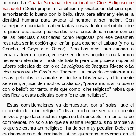
borroso. La
Cuarta Semana Internacional de Cine Religioso de
Valladolid
(1959) proponía “la difusión y exaltación del cine que,
armonizando lo bueno con lo bello, sirva para afirmar y elevar la
dignidad humana para ayudar al hombre a ser mejor”. Con
semejante enunciado, caben tantas cosas dentro del rótulo “cine
religioso” que acaso pudiera decirse el único denominador común
de las películas clasificadas como religiosas por ese certamen
resultaba ser la opción que tenían para obtener el Lábaro (y no la
Concha, el Goya o el Oscar). Pero hay más: aun cuando la
temática fuera religiosa, en ese sentido restringido, sería también
necesario atender al modo de tratarla para que pudieran optar al
Lábaro películas del estilo de
La religiosa
de Jacques Rivette o
La
vida amorosa de Cristo
de Thorsen. La mayoría consideraría a
estas películas escandalosas, incluso blasfemas y difícilmente
servirían, a juicio de muchos cristianos, “para armonizar lo bueno
con lo bello”; por tanto, más que como “cine religioso” habría que
clasificar a estas películas como “cine antirreligioso”.
Estas consideraciones ya demuestran, por sí solas, que el
concepto de “cine religioso” dista mucho de ser un concepto
unívoco y que la estructura lógica de tal concepto –en tanto ha de
comprender, no sólo a lo que se estima religioso, sino también a
lo que se estima antirreligioso– ha de ser muy peculiar. Debe ser
cuidadosamente determinada, si no queremos movernos en el