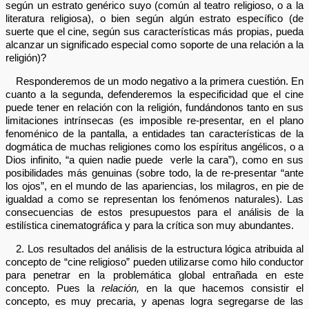
según un estrato genérico suyo (común al teatro religioso, o a la
literatura religiosa), o bien según algún estrato específico (de
suerte que el cine, según sus características más propias, pueda
alcanzar un significado especial como soporte de una relación a la
religión)?
Responderemos de un modo negativo a la primera cuestión. En
cuanto a la segunda, defenderemos la especificidad que el cine
puede tener en relación con la religión, fundándonos tanto en sus
limitaciones intrínsecas (es imposible re-presentar, en el plano
fenoménico de la pantalla, a entidades tan características de la
dogmática de muchas religiones como los espíritus angélicos, o a
Dios infinito, “a quien nadie puede verle la cara”), como en sus
posibilidades más genuinas (sobre todo, la de re-presentar “ante
los ojos”, en el mundo de las apariencias, los milagros, en pie de
igualdad a como se representan los fenómenos naturales). Las
consecuencias de estos presupuestos para el análisis de la
estilística cinematográfica y para la crítica son muy abundantes.
2. Los resultados del análisis de la estructura lógica atribuida al
concepto de “cine religioso” pueden utilizarse como hilo conductor
para penetrar en la problemática global entrañada en este
concepto. Pues la
relación,
en la que hacemos consistir el
concepto, es muy precaria, y apenas logra segregarse de las