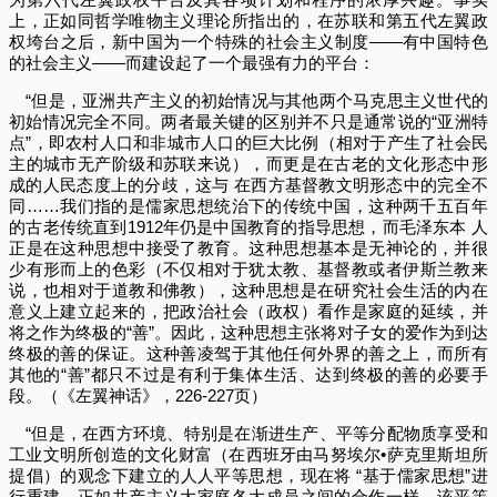
上，正如同哲学唯物主义理论所指出的，在苏联和第五代左翼政
权垮台之后，新中国为一个特殊的社会主义制度——有中国特色
的社会主义——而建设起了一个最强有力的平台：
“但是，亚洲共产主义的初始情况与其他两个马克思主义世代的
初始情况完全不同。两者最关键的区别并不只是通常说的“亚洲特
点”，即农村人口和非城市人口的巨大比例（相对于产生了社会民
主的城市无产阶级和苏联来说），而更是在古老的文化形态中形
成的人民态度上的分歧，这与 在西方基督教文明形态中的完全不
同……我们指的是儒家思想统治下的传统中国，这种两千五百年
的古老传统直到1912年仍是中国教育的指导思想，而毛泽东本 人
正是在这种思想中接受了教育。这种思想基本是无神论的，并很
少有形而上的色彩（不仅相对于犹太教、基督教或者伊斯兰教来
说，也相对于道教和佛教），这种思想是在研究社会生活的内在
意义上建立起来的，把政治社会（政权）看作是家庭的延续，并
将之作为终极的“善”。因此，这种思想主张将对子女的爱作为到达
终极的善的保证。这种善凌驾于其他任何外界的善之上，而所有
其他的“善”都只不过是有利于集体生活、达到终极的善的必要手
段。（《左翼神话》，226-227页）
“但是，在西方环境、特别是在渐进生产、平等分配物质享受和
工业文明所创造的文化财富（在西班牙由马努埃尔•萨克里斯坦所
提倡）的观念下建立的人人平等思想，现在将 “基于儒家思想”进
行重建，正如共产主义大家庭各大成员之间的合作一样，该平等