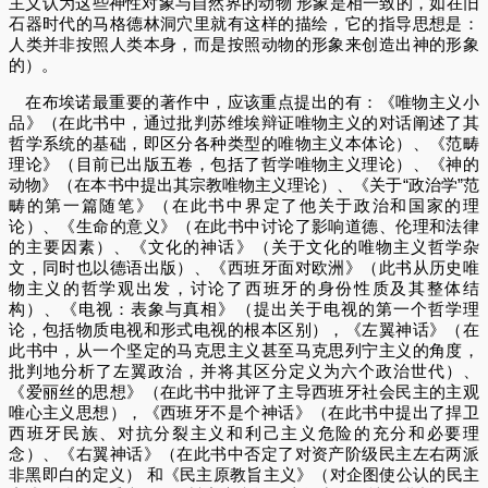
主义认为这些神性对象与自然界的动物 形象是相一致的，如在旧
石器时代的马格德林洞穴里就有这样的描绘，它的指导思想是：
人类并非按照人类本身，而是按照动物的形象来创造出神的形象
的）。
在布埃诺最重要的著作中，应该重点提出的有：《唯物主义小
品》（在此书中，通过批判苏维埃辩证唯物主义的对话阐述了其
哲学系统的基础，即区分各种类型的唯物主义本体论）、《范畴
理论》（目前已出版五卷，包括了哲学唯物主义理论）、《神的
动物》（在本书中提出其宗教唯物主义理论）、《关于“政治学”范
畴的第一篇随笔》（在此书中界定了他关于政治和国家的理
论）、《生命的意义》（在此书中讨论了影响道德、伦理和法律
的主要因素）、《文化的神话》（关于文化的唯物主义哲学杂
文，同时也以德语出版）、《西班牙面对欧洲》（此书从历史唯
物主义的哲学观出发，讨论了西班牙的身份性质及其整体结
构）、《电视：表象与真相》（提出关于电视的第一个哲学理
论，包括物质电视和形式电视的根本区别），《左翼神话》（在
此书中，从一个坚定的马克思主义甚至马克思列宁主义的角度，
批判地分析了左翼政治，并将其区分定义为六个政治世代）、
《爱丽丝的思想》（在此书中批评了主导西班牙社会民主的主观
唯心主义思想），《西班牙不是个神话》（在此书中提出了捍卫
西班牙民族、对抗分裂主义和利己主义危险的充分和必要理
念）、《右翼神话》（在此书中否定了对资产阶级民主左右两派
非黑即白的定义） 和《民主原教旨主义》（对企图使公认的民主