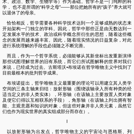
术、政治、数学、生物学等）作为基础。哲学不是一门纯粹的科
学， 也不是所谓的“科学之母”——那位把她所有的“孩子”养大就可
以退休了的母亲。
恰恰相反，哲学需要各种科学技术达到一个足够成熟的状态来
开始架构一门独立的学科。因此，哲学中那些正是由无数达到一
定发展水平的技术、政治或科学概念所衍生的思想，随着这些概
念的发展而越来越丰富。因此，随着现实情况的日益复杂，对此
进行系统理解的手段也必须随之不断完善。
而且，作为一个哲学系统，必须能够从其新坐标出发重新演绎
那些试图理解世界的旧有系统，而它们所试图解释的世界对我们
来说，已经成为过去。古斯塔沃•布埃诺在哲学唯物主义中找到了
目前最根本的批判哲学成果。
布埃诺提出，哲学唯物主义最重要的理论可以用建立其人类学
空间的三条主轴来归结：放射形轴（围绕该轴录入所有种类的经
适当定义的非人类实体），环形轴（在该轴上主要放置人类对象
及使它们得以互相联系的手段），角形轴（在该轴上列出拥有智
能、主观意愿和知识的对象，但这些对象并非人类元素，虽然它
们也作为现实世界的真实组成部分而存在）。
I
以放射形轴为出发点，哲学唯物主义的宇宙论与恩格斯、列