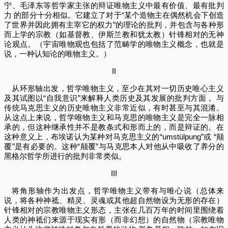
宁、毛泽东等哲学家主张的辩证唯物主义中最有价值、最有批判
力 的部分十分相似。它建立了对于“某个造物主在偶然机会下创造
了世界并因此拥有主宰它的权力”的理论的批判，并包含与各种形
而上学的宗教（如基督教、伊斯兰教和犹太教）针锋相对的无神
论观点。（宇宙唯物观也包括了范畴学的唯物主义概念，也就是
说，一种认知论的唯物主义。）
II
从环形轴出发，哲学唯物主义，至少在其对一切历史唯心主义
及其试图以“自我意识”来解释人类历史及其发展的批判方面， 与
传统马克思主义的历史唯物主义非常近似，有时甚至与其混淆。
从这点上来说，哲学唯物主义和马克思的唯物主义是完全一脉相
承的，但这种继承性并不是教条式和形而上的，而是辩证的。在
这种意义上，布埃诺认为某种对马克思主义的“umstülpung”或 “颠
覆”是有必要的。这种“颠覆”与马克思本人对他从中吸收了养分的
黑格尔哲学所进行的批判非常类似。
III
将角形轴作为出发点，哲学唯物主义带有与唯心说（总体来
说，将各种神祗、精灵、灵魂或其他超自然物设为无形的存在）
针锋相对的宗教唯物主义形态，主张在几百万年的时间里围绕着
人类的神祗们来源于现实有形（而非幻想）的自然物（宗教唯物