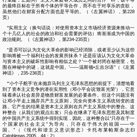
的最终目标在于所有个体的平等合作，而不在于对享乐的贪欲，
虽然他们在财富分配方面也是平等的。（《左翼神话》，第228
页）
“实用主义（换句话说：对使用资本主义市场经济资源来推动一
个十几亿人的社会的政治和社会需要的评估）将渐渐成为中国的
政治规则。（《左翼神话》，第234-235页）
“是否可以认为文化大革命的影响已经消除，或者至少认为这些
影响将被一个福利社会的发展所抹杀？还是应该认为文化大革命
与资本主义的破坏性影响有相似之处？‘一个被封闭在秘密里，包
围在神秘中的谜，这就是中国。’——温斯顿•丘吉尔语”（《左翼
神话》，235-236页）
“‘小个子舵手’在未抛弃马列主义毛泽东思想的前提下，清楚地看
到了资本主义竞争的潜在实用性（邓小平会说‘致富光荣’），它意
味着承认社会差异是物质财富发展的必要条件。但这个问题没有
让邓小平走上抛弃共产主义原则，完全向资本主义系统转变的道
路。它产生的结果是资本主义原则在共产主义系统中的整合。这
种整合（从我们的观点出发）只会在继承了毛泽东思想及其制度
的中国共产主义系统中得到实现，因此，这种整合以“只存在于一
个国家的社会主义”为导向，只存在于伟大的祖国——中
国。”（《现代和谐主义意识形态》卡托布莱帕斯杂志El
Catoblepas,2005，44：2）