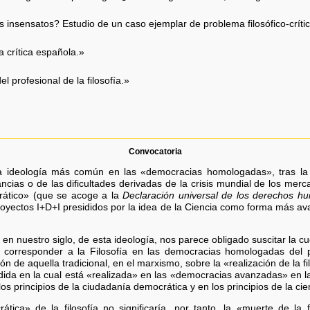
insensatos? Estudio de un caso ejemplar de problema filosófico-crític
ía crítica española.»
 profesional de la filosofía.»
Convocatoria
a ideología más común en las «democracias homologadas», tras la c
ancias o de las dificultades derivadas de la crisis mundial de los mer
rático» (que se acoge a la
Declaración universal de los derechos h
royectos I+D+I presididos por la idea de la Ciencia como forma más av
n nuestro siglo, de esta ideología, nos parece obligado suscitar la cue
e corresponder a la Filosofía en las democracias homologadas del 
de aquella tradicional, en el marxismo, sobre la «realización de la fil
dida en la cual está «realizada» en las «democracias avanzadas» en l
los principios de la ciudadanía democrática y en los principios de la c
rática» de la filosofía no significaría, por tanto, la «muerte de la