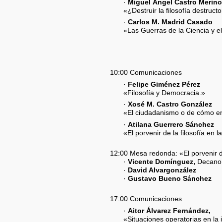
·
Miguel Ángel Castro Merin
«¿Destruir la filosofía destruct
·
Carlos M. Madrid Casado
«Las Guerras de la Ciencia y el
10:00 Comunicaciones
·
Felipe Giménez Pérez
«Filosofía y Democracia.»
·
Xosé M. Castro González
«El ciudadanismo o de cómo ens
·
Atilana Guerrero Sánchez
«El porvenir de la filosofía e
12:00 Mesa redonda: «El porvenir de
·
Vicente Domínguez,
Decano d
·
David Alvargonzález
·
Gustavo Bueno Sánchez
17:00 Comunicaciones
·
Aitor Álvarez Fernández,
«Situaciones operatorias en la 