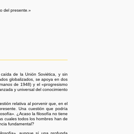
o del presente.»
aída de la Unión Soviética, y sin
cados globalizados, se apoya en dos
umanos
de 1948) y el «progresismo
anzada y universal del conocimiento
stión relativa al porvenir que, en el
presente. Una cuestión que podría
osofía». ¿Acaso la filosofía no tiene
as cuales todos los hombres han de
iencia fundamental?
 filosofía», aunque sí una profunda