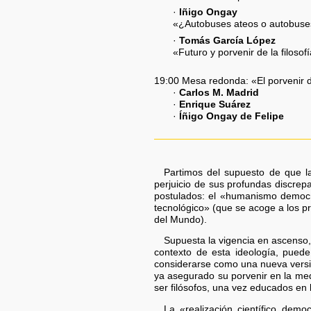
·
Iñigo Ongay
«¿Autobuses ateos o autobuses 
·
Tomás García López
«Futuro y porvenir de la filosof
19:00 Mesa redonda: «El porvenir del
·
Carlos M. Madrid
·
Enrique Suárez
·
Íñigo Ongay de Felipe
Partimos del supuesto de que l
perjuicio de sus profundas discrep
postulados: el «humanismo democ
tecnológico» (que se acoge a los p
del Mundo).
Supuesta la vigencia en ascenso, e
contexto de esta ideología, pued
considerarse como una nueva versión 
ya asegurado su porvenir en la me
ser filósofos, una vez educados en 
La «realización científico democ