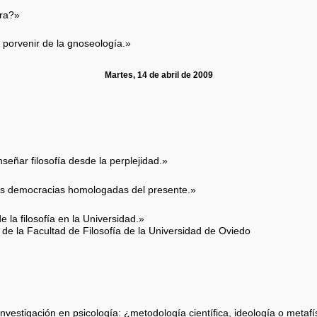
o
ora?»
 porvenir de la gnoseología.»
Martes, 14 de abril de 2009
eñar filosofía desde la perplejidad.»
n las democracias homologadas del presente.»
 la filosofía en la Universidad.»
e la Facultad de Filosofía de la Universidad de Oviedo
investigación en psicología: ¿metodología científica, ideología o metaf