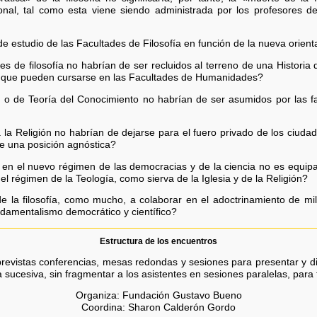
cional, tal como esta viene siendo administrada por los profesores d
de estudio de las Facultades de Filosofía en función de la nueva orient
s de filosofía no habrían de ser recluidos al terreno de una Historia de
ica que pueden cursarse en las Facultades de Humanidades?
 o de Teoría del Conocimiento no habrían de ser asumidos por las f
a la Religión no habrían de dejarse para el fuero privado de los ciud
ese una posición agnóstica?
a en el nuevo régimen de las democracias y de la ciencia no es equipar
l régimen de la Teología, como sierva de la Iglesia y de la Religión?
de la filosofía, como mucho, a colaborar en el adoctrinamiento de mi
damentalismo democrático y científico?
Estructura de los encuentros
evistas conferencias, mesas redondas y sesiones para presentar y di
ucesiva, sin fragmentar a los asistentes en sesiones paralelas, para fac
Organiza: Fundación Gustavo Bueno
Coordina: Sharon Calderón Gordo