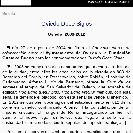
Memoria
Oviedo Doce Siglos
Oviedo, 2008-2012
El día 27 de agosto de 2004 se firmó el
Convenio marco de
colaboración
entre el
Ayuntamiento de Oviedo
y la
Fundación
Gustavo Bueno
para las conmemoraciones
Oviedo Doce Siglos
.
[En 2008 se cumplen varios centenarios que afectan a la historia
de la ciudad, entre ellos los doce siglos de la victoria en 808 de
Bernardo del Carpio, en Roncesvalles, sobre Roldán, el sobrino de
Carlomagno: Alfonso II, tío de Bernardo, ofrece la
Cruz de los
Angeles
al templo de San Salvador de Oviedo, que acababa de
edificar:
Hoc signo tuetur pius. Hoc signo vincitur inimicus,
con esta
señal se defiende el piadoso, con esta señal se vence al enemigo...
En 2012 se cumplen doce siglos del establecimiento en 812 de la
corte en Oviedo, confirmando Alfonso II la consolidación de un
imperio cristiano al margen de Roma, inaugurando también el
camino al nuevo lugar simbólico, que llegará a serlo de la
cristiandad, el recién descubierto sepulcro del apostol Santiago...]
Por este convenio ambas partes manifiestan que «el