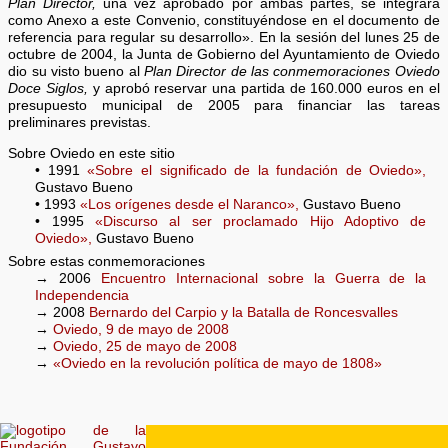
Plan Director,
una vez aprobado por ambas partes, se integrará
como Anexo a este Convenio, constituyéndose en el documento de
referencia para regular su desarrollo». En la sesión del lunes 25 de
octubre de 2004, la Junta de Gobierno del Ayuntamiento de Oviedo
dio su visto bueno al
Plan Director de las conmemoraciones Oviedo
Doce Siglos,
y aprobó reservar una partida de 160.000 euros en el
presupuesto municipal de 2005 para financiar las tareas
preliminares previstas.
Sobre Oviedo en este sitio
• 1991
«Sobre el significado de la fundación de Oviedo»,
Gustavo Bueno
• 1993
«Los orígenes desde el Naranco»,
Gustavo Bueno
• 1995
«Discurso al ser proclamado Hijo Adoptivo de
Oviedo»,
Gustavo Bueno
Sobre estas conmemoraciones
→ 2006
Encuentro Internacional sobre la Guerra de la
Independencia
→ 2008
Bernardo del Carpio y la Batalla de Roncesvalles
→
Oviedo, 9 de mayo de 2008
→
Oviedo, 25 de mayo de 2008
→
«Oviedo en la revolución política de mayo de 1808»