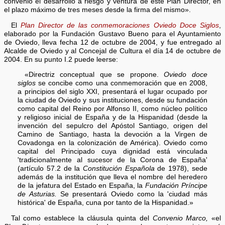
convenio el desarrollo a riesgo y ventura de este Plan Director, en
el plazo máximo de tres meses desde la firma del mismo».
El
Plan Director de las conmemoraciones Oviedo Doce Siglos
,
elaborado por la Fundación Gustavo Bueno para el Ayuntamiento
de Oviedo, lleva fecha 12 de octubre de 2004, y fue entregado al
Alcalde de Oviedo y al Concejal de Cultura el día 14 de octubre de
2004. En su punto I.2 puede leerse:
«Directriz conceptual que se propone.
Oviedo doce
siglos
se concibe como una conmemoración que en 2008,
a principios del siglo XXI, presentará el lugar ocupado por
la ciudad de Oviedo y sus instituciones, desde su fundación
como capital del Reino por Alfonso II, como núcleo político
y religioso inicial de España y de la Hispanidad (desde la
invención del sepulcro del Apóstol Santiago, origen del
Camino de Santiago, hasta la devoción a la Virgen de
Covadonga en la colonización de América). Oviedo como
capital del Principado cuya dignidad está vinculada
'tradicionalmente al sucesor de la Corona de España'
(artículo 57.2 de la
Constitución Española
de 1978), sede
además de la institución que lleva el nombre del heredero
de la jefatura del Estado en España, la
Fundación Príncipe
de Asturias.
Se presentará Oviedo como la 'ciudad más
histórica' de España, cuna por tanto de la Hispanidad.»
Tal como establece la cláusula quinta del
Convenio Marco,
«el